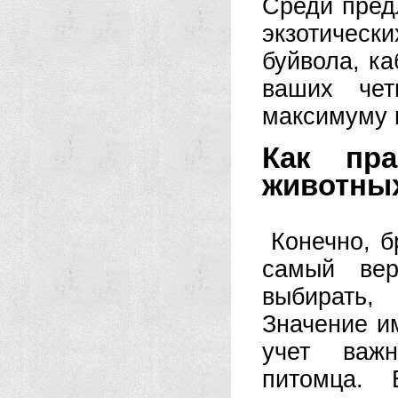
Среди пред
экзотичес
буйвола, ка
ваших чет
максимуму 
Как пр
животны
Конечно, б
самый ве
выбирать,
Значение им
учет важн
питомца. 