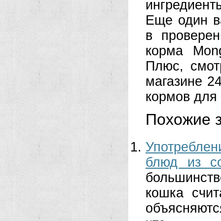
ингредиент
Еще один в
в проверен
корма Mon
Плюс, смот
магазине 2
кормов для
Похожие з
Употреблен
блюд из со
большинст
кошка счи
объясняютс