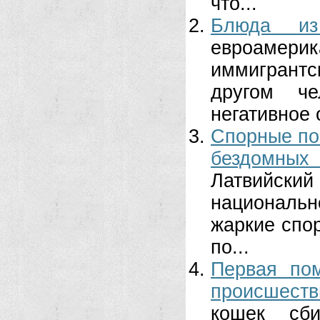
что...
Блюда и
евроамерик
иммигрантс
другом че
негативное 
Спорные поп
бездомных
Латвийский
национальн
жаркие спо
по...
Первая по
происшеств
кошек сб