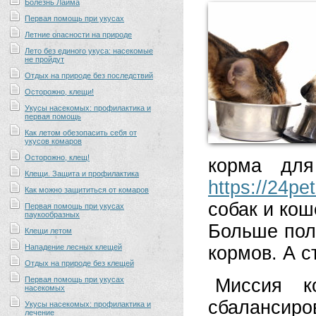
Болезнь Лайма
Первая помощь при укусах
Летние опасности на природе
Лето без единого укуса: насекомые
не пройдут
Отдых на природе без последствий
Осторожно, клещи!
Укусы насекомых: профилактика и
первая помощь
Как летом обезопасить себя от
укусов комаров
Осторожно, клещ!
корма для
Клещи. Защита и профилактика
https://24pe
Как можно защититься от комаров
собак и кош
Первая помощь при укусах
паукообразных
Больше пол
Клещи летом
Нападение лесных клещей
кормов. А с
Отдых на природе без клещей
Первая помощь при укусах
Миссия к
насекомых
сбаланси
Укусы насекомых: профилактика и
лечение