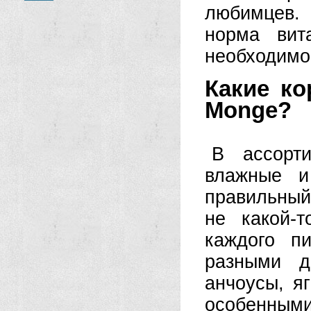
любимцев.
норма вит
необходимо
Какие к
Monge?
В ассорти
влажные и
правильный
не какой-
каждого п
разными д
анчоусы, яг
особенным