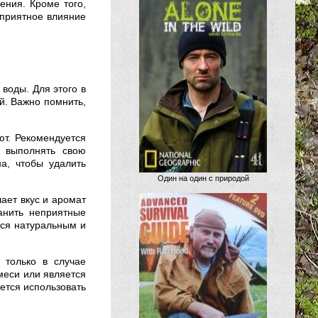
ения. Кроме того,
оприятное влияние
воды. Для этого в
й. Важно помнить,
т. Рекомендуется
а выполнять свою
а, чтобы удалить
Один на один с природой
ает вкус и аромат
анить неприятные
ется натуральным и
 только в случае
меси или является
ется использовать