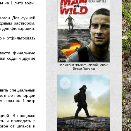
ы на 1 литр воды.
могон. Для лучшей
довым раствором.
в для фильтрации.
о и отфильтровать
вести финальную
тки соды и другие
Все серии "Выжить любой ценой"
Беара Гриллса
овить специальный
кретные пропорции
мм соды на 1 литр
цией. В процессе
ать и приводить в
огон от шлаков и