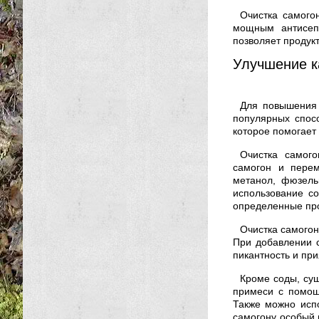
Очистка самого
мощным антисепт
позволяет продукт
Улучшение к
Для повышения 
популярных спос
которое помогает 
Очистка самого
самогон и перем
метанол, фюзель
использование со
определенные пр
Очистка самогон
При добавлении 
пикантность и при
Кроме соды, сущ
примеси с помощ
Также можно испо
самогону особый 