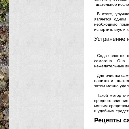
тщательное иссле
В итоге, улучш
является одним 
необходимо помн
испортить вкус и 
Устранение 
Сода является н
самогона. Она 
нежелательные вк
Для очистки сам
напиток и тщател
затем можно удал
Такой метод очи
вредного влияния 
мягким средством
и удобным средст
Рецепты с