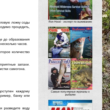
Ron Hood - эксперт по выживанию
оловую ложку соды
ходимо процедить,
де до образования
несколько часов.
оторое количество
еприятные запахи.
истки самогона.
доступен каждому
Самые популярные журналы о
рыбалке
пример, банку или
ти разведите воду