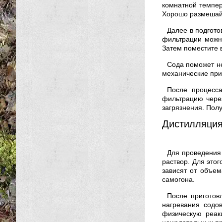
комнатной темпер
Хорошо размешайт
Далее в подгото
фильтрации можн
Затем поместите в
Сода поможет не
механические при
После процесс
фильтрацию через
загрязнения. Полу
Дистилляция
Для проведения
раствор. Для это
зависят от объем
самогона.
После приготов
нагревания содов
физическую реак