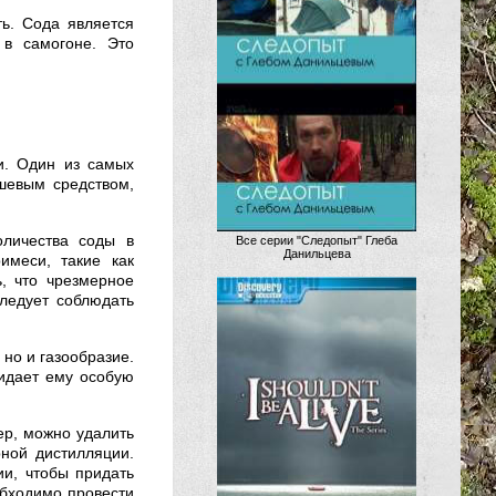
ть. Сода является
 в самогоне. Это
и. Один из самых
шевым средством,
оличества соды в
Все серии "Следопыт" Глеба
Данильцева
имеси, такие как
, что чрезмерное
следует соблюдать
 но и газообразие.
идает ему особую
ер, можно удалить
ной дистилляции.
ии, чтобы придать
обходимо провести