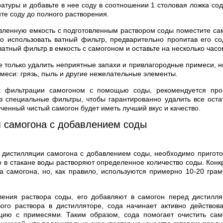
атуры и добавьте в нее соду в соотношении 1 столовая ложка сод
е соду до полного растворения.
вленную емкость с подготовленным раствором соды поместите са
о использовать ватный фильтр, предварительно пропитав его со
атный фильтр в емкость с самогоном и оставьте на несколько часо
 только удалить неприятные запахи и привлагородные примеси, н
меси: грязь, пыль и другие нежелательные элементы.
а фильтрации самогоном с помощью соды, рекомендуется про
 специальные фильтры, чтобы гарантированно удалить все оста
ченный чистый самогон будет иметь лучший вкус и качество.
 самогона с добавлением соды
 дистилляции самогона с добавлением соды, необходимо пригот
го в стакане воды растворяют определенное количество соды. Кон
а самогона, но, как правило, используются примерно 10-20 гра
ления раствора соды, его добавляют в самогон перед дистилля
ого раствора в дистилляторе, сода начинает активно действов
цию с примесями. Таким образом, сода помогает очистить сам