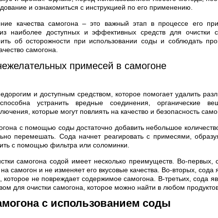
дование и ознакомиться с инструкцией по его применению.
ение качества самогона – это важный этап в процессе его при
из наиболее доступных и эффективных средств для очистки с
ить об осторожности при использовании соды и соблюдать про
качество самогона.
нежелательных примесей в самогоне
едорогим и доступным средством, которое помогает удалить раз
способна устранить вредные соединения, органические ве
лючения, которые могут повлиять на качество и безопасность само
огона с помощью соды достаточно добавить небольшое количество
ьно перемешать. Сода начнет реагировать с примесями, образу
ить с помощью фильтра или соломинки.
стки самогона содой имеет несколько преимуществ. Во-первых, 
на самогон и не изменяет его вкусовые качества. Во-вторых, сода
, которое не повреждает содержимое самогона. В-третьих, сода я
вом для очистки самогона, которое можно найти в любом продукто
амогона с использованием соды