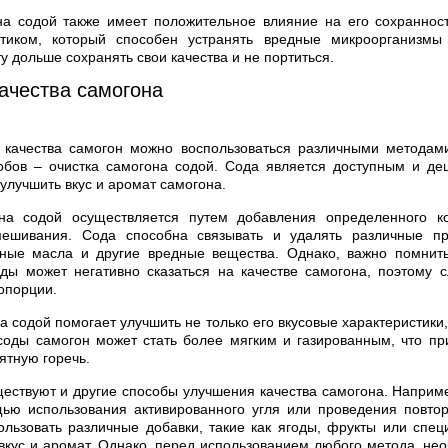
на содой также имеет положительное влияние на его сохраннос
иком, который способен устранять вредные микроорганизмы
у дольше сохранять свои качества и не портиться.
ачества самогона
качества самогон можно воспользоваться различными методам
обов – очистка самогона содой. Сода является доступным и де
улучшить вкус и аромат самогона.
на содой осуществляется путем добавления определенного к
ешивания. Сода способна связывать и удалять различные пр
ные масла и другие вредные вещества. Однако, важно помнить
ды может негативно сказаться на качестве самогона, поэтому 
опорции.
а содой помогает улучшить не только его вкусовые характеристики,
соды самогон может стать более мягким и газированным, что пр
ятную горечь.
ествуют и другие способы улучшения качества самогона. Наприм
ью использования активированного угля или проведения повтор
льзовать различные добавки, такие как ягоды, фрукты или спец
вкус и аромат. Однако, перед использованием любого метода, не