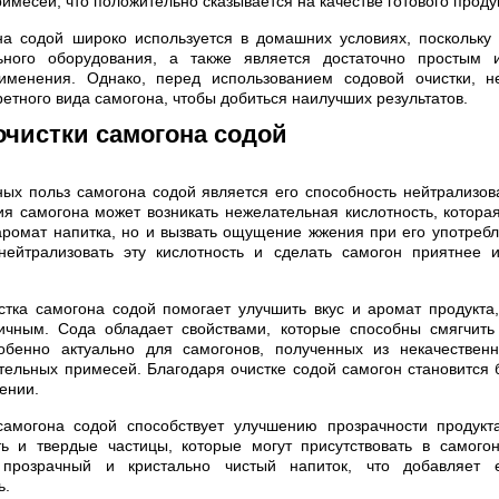
имесей, что положительно сказывается на качестве готового проду
на содой широко используется в домашних условиях, поскольку
ьного оборудования, а также является достаточно простым
рименения. Однако, перед использованием содовой очистки, н
ретного вида самогона, чтобы добиться наилучших результатов.
очистки самогона содой
ых польз самогона содой является его способность нейтрализова
я самогона может возникать нежелательная кислотность, котора
 аромат напитка, но и вызвать ощущение жжения при его употреб
нейтрализовать эту кислотность и сделать самогон приятнее 
стка самогона содой помогает улучшить вкус и аромат продукта
ичным. Сода обладает свойствами, которые способны смягчить 
собенно актуально для самогонов, полученных из некачествен
ельных примесей. Благодаря очистке содой самогон становится
ении.
самогона содой способствует улучшению прозрачности продукт
ть и твердые частицы, которые могут присутствовать в самогон
 прозрачный и кристально чистый напиток, что добавляет е
ь.