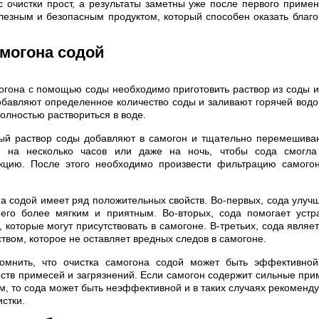
с очистки прост, а результаты заметны уже после первого примен
лезным и безопасным продуктом, который способен оказать благ
амогона содой
огона с помощью соды необходимо приготовить раствор из соды и 
обавляют определенное количество соды и заливают горячей водо
олностью раствориться в воде.
ый раствор соды добавляют в самогон и тщательно перемешиваю
н на несколько часов или даже на ночь, чтобы сода смогл
ию. После этого необходимо произвести фильтрацию самогон
а содой имеет ряд положительных свойств. Во-первых, сода улучш
 его более мягким и приятным. Во-вторых, сода помогает устр
 которые могут присутствовать в самогоне. В-третьих, сода явля
твом, которое не оставляет вредных следов в самогоне.
омнить, что очистка самогона содой может быть эффективной
ств примесей и загрязнений. Если самогон содержит сильные при
м, то сода может быть неэффективной и в таких случаях рекоменду
стки.