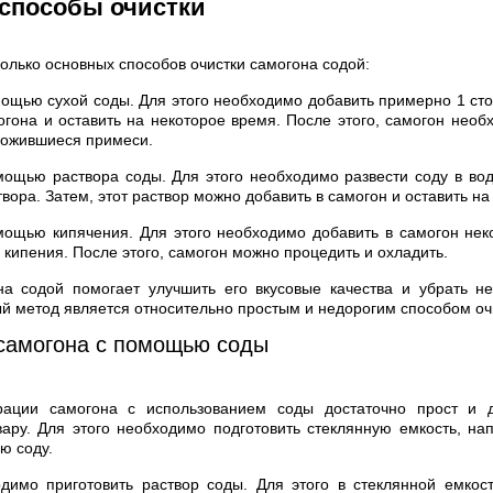
способы очистки
олько основных способов очистки самогона содой:
мощью сухой соды. Для этого необходимо добавить примерно 1 ст
огона и оставить на некоторое время. После этого, самогон необ
ложившиеся примеси.
мощью раствора соды. Для этого необходимо развести соду в во
ора. Затем, этот раствор можно добавить в самогон и оставить на 
мощью кипячения. Для этого необходимо добавить в самогон нек
 кипения. После этого, самогон можно процедить и охладить.
на содой помогает улучшить его вкусовые качества и убрать н
ый метод является относительно простым и недорогим способом оч
самогона с помощью соды
рации самогона с использованием соды достаточно прост и 
ру. Для этого необходимо подготовить стеклянную емкость, на
ю соду.
димо приготовить раствор соды. Для этого в стеклянной емкос