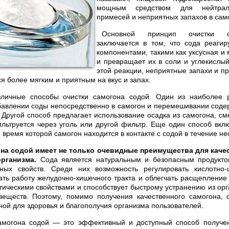
мощным средством для нейтрал
примесей и неприятных запахов в сам
Основной принцип очистки с
заключается в том, что сода реагир
компонентами, такими как уксусная и 
и превращает их в соли и углекислый 
этой реакции, неприятные запахи и пр
я более мягким и приятным на вкус и запах.
личные способы очистки самогона содой. Один из наиболее 
бавлении соды непосредственно в самогон и перемешивании соде
. Другой способ предлагает использование осадка из самогона, см
льтруется через уголь или другой фильтр. Еще один способ вк
 время которой самогон находится в контакте с содой в течение не
на содой имеет не только очевидные преимущества для качес
рганизма.
Сода является натуральным и безопасным продукто
ных свойств. Среди них возможность регулировать кислотно
ать работу желудочно-кишечного тракта и облегчать расщепление
тическими свойствами и способствует быстрому устранению из орг
веществ. Поэтому, помимо получения качественного самогона, о
ной для здоровья и благополучия организма пользователей.
самогона содой — это эффективный и доступный способ получен