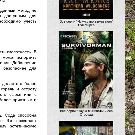
кта.
 данный метод не
 и доступным для
еобходимо учесть
Все серии "Искусство выживания"
Рэя Мирса
ть кислотность. В
я может испортить
лении. Добавление
и безопаснее для
, делая его более
горечь и остроту
ного сырья или с
 более приятным и
Все серии "Наука выживать" Леса
а. Сода способна
Строуда
е. Это позволяет
му эстетическую