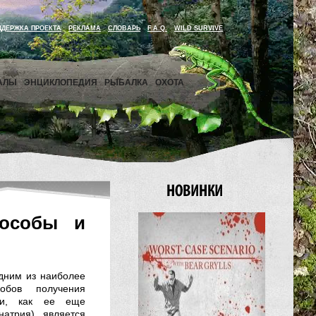
ДДЕРЖКА ПРОЕКТА
РЕКЛАМА
СЛОВАРЬ
F.A.Q.
WILD SURVIVE
АЛЫ
ЭНЦИКЛОПЕДИЯ
РЫБАЛКА
ОХОТА
пособы и
одним из наиболее
обов получения
или, как ее еще
натрия) является