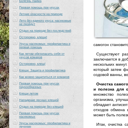
Болезнь Лайма
Первая помощь при укусах
Летние опасности на природе
Лето без единого укуса: насекомые
не пройдут
Отдых на природе без последствий
Осторожно, клещи!
Укусы насекомых: профилактика и
самогон становитс
первая помощь
Существуют раз
Как летом обезопасить себя от
укусов комаров
заключается в до
Осторожно, клещ!
нескольких минут
который затем фи
Клещи. Защита и профилактика
содовой ванны, во
Как можно защититься от комаров
Первая помощь при укусах
Очистка самого
паукообразных
и полезна для о
Клещи летом
множество полез
организма, улучш
Нападение лесных клещей
обладает антисеп
Отдых на природе без клещей
отходов обмена 
Первая помощь при укусах
может быть полез
насекомых
Укусы насекомых: профилактика и
Итак, очистка 
лечение