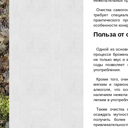
нежелательных пр
Очистка самого
требует специал
практического п
особенности конк
Польза от 
Одной из основн
процессе брожени
не только вкус и
соды позволяет 
употребления.
Кроме того, очи
мягким и гармон
алкоголя, что о
наличием нежелат
легким в употребл
Также очистка 
осаждать мутнос
получить более
привлекательност