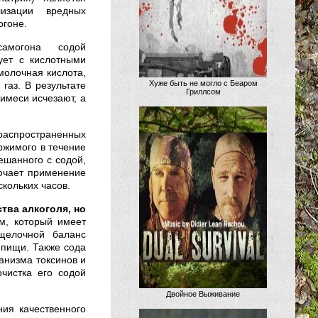
изации вредных
огоне.
амогона содой
ует с кислотными
молочная кислота,
Хуже быть не могло с Беаром
газ. В результате
Гриллсом
имеси исчезают, а
распространенных
ржимого в течение
ешанного с содой,
лючает применение
скольких часов.
тва алкоголя, но
м, который имеет
-щелочной баланс
 пищи. Также сода
анизма токсинов и
чистка его содой
Двойное Выживание
ия качественного