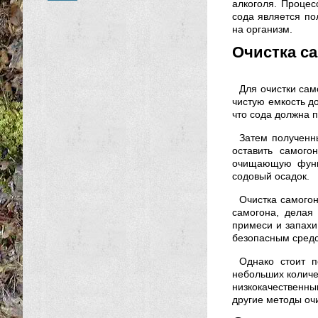
алкоголя. Процес
сода является по
на организм.
Очистка с
Для очистки сам
чистую емкость д
что сода должна п
Затем полученн
оставить самого
очищающую функц
содовый осадок.
Очистка самогон
самогона, делая
примеси и запахи,
безопасным средс
Однако стоит п
небольших количе
низкокачественны
другие методы очи