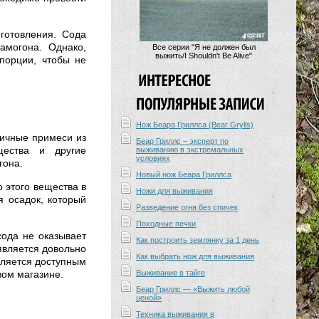
готовления. Сода
амогона. Однако,
Все серии "Я не должен был
выжить/I Shouldn't Be Alive"
порции, чтобы не
Нож Беара Гриллса (Bear Grylls)
личные примеси из
Беар Гриллс – эксперт по
щества и другие
выживанию в экстремальных
условиях
гона.
Новый нож Беара Гриллса
 этого вещества в
Ножи для выживания
я осадок, который
Разведение огня без спичек
Походные печки
сода не оказывает
Как построить землянку за 1 день
 является довольно
Как выбрать нож для выживания
вляется доступным
вом магазине.
Выживание в тайге
Беар Гриллс — «Выжить любой
ценой»
Техника выживания в