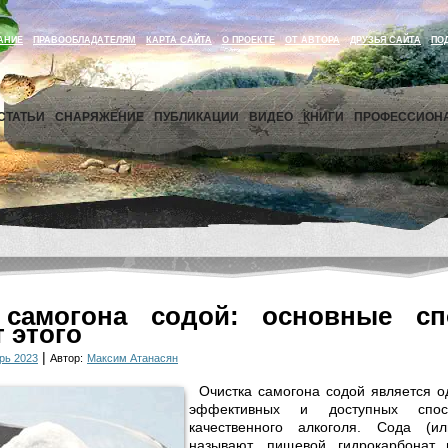
АНИЕ
ПРАВООБЛАДАТЕЛЯМ
КАРТА САЙТА
О ПРОЕКТЕ
ОТ АВТОРА
ДРУЗЬЯ САЙТА
ПО
СТАТЬИ
СНАРЯЖЕНИЕ
ПУБЛИКАЦИИ
ВИДЕО
КНИГИ
ПРОФЕССИОН
 самогона содой: основные с
т этого
|
рь 2023
Автор:
Максим Атанасян
Очистка самогона содой является 
эффективных и доступных спос
качественного алкоголя. Сода (
называют, пищевой гидрокарбонат 