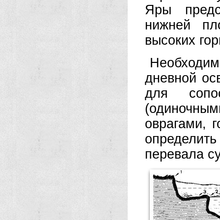
Яры предс
нижней пл
высоких гор
Необходи
дневной ос
для сопо
(одиночны
оврагами, 
определить
перевала су