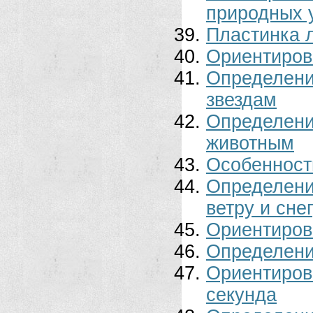
природных у
Пластинка 
Ориентиров
Определени
звездам
Определен
животным
Особенност
Определени
ветру и сне
Ориентиров
Определени
Ориентиро
секунда