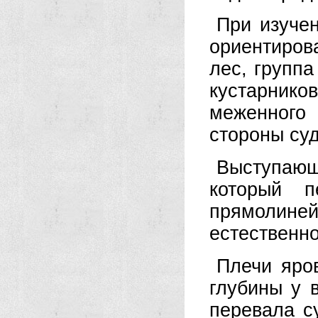
При изуче
ориентиров
лес, группа
кустарник
меженного
стороны суд
Выступающа
который 
прямолине
естественн
Плечи яро
глубины у в
перевала су