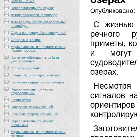
Болезнь Лайма
Первая помощь при укусах
Опубликовано:
Летние опасности на природе
С жизнью 
Лето без единого укуса: насекомые
не пройдут
речного р
Отдых на природе без последствий
Осторожно, клещи!
приметы, к
Укусы насекомых: профилактика и
и могут
первая помощь
Как летом обезопасить себя от
судоводит
укусов комаров
Осторожно, клещ!
озерах.
Клещи. Защита и профилактика
Как можно защититься от комаров
Несмотря 
Первая помощь при укусах
сигналов н
паукообразных
Клещи летом
ориентиров 
Нападение лесных клещей
контролирую
Отдых на природе без клещей
Первая помощь при укусах
насекомых
Заготовит
Укусы насекомых: профилактика и
лечение