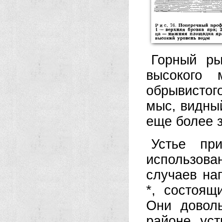
Горный р
высокого 
обрывистог
мыс, видны
еще более з
Устье пр
использова
случаев на
*, состоящ
Они довол
районе уст