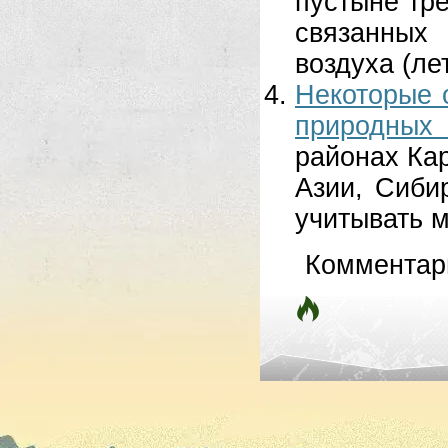
пустыне тр
связанных
воздуха (ле
Некоторые 
природных 
районах Кар
Азии, Сибир
учитывать 
Комментар