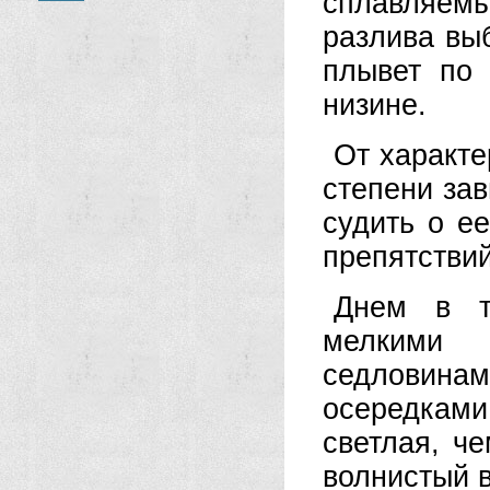
сплавляем
разлива вы
плывет по
низине.
От характе
степени зав
судить о е
препятствий
Днем в 
мелкими 
седловина
осередкам
светлая, ч
волнистый в