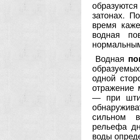
образуютс
затонах. П
время каже
водная по
нормальным
Водная
по
образуемы
одной стор
отражение 
— при шти
обнаружива
сильном в
рельефа дн
воды опреде