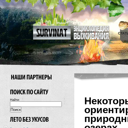
ВЫЖИВАНИЕ
СТАТ
Неко
Найти:
ориен
природ
озерах