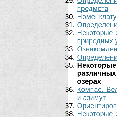
Определен
предмета
Номенклату
Определени
Некоторые 
природных у
Ознакомлен
Определени
Некоторы
различны
озерах
Компас. Ве
и азимут
Ориентирова
Некоторые 