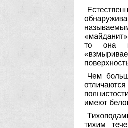
Естест
обнаружи
называем
«майданит»
то она п
«взмырив
поверхность
Чем больш
отличаютс
волнистост
имеют белов
Тиховодам
тихим теч