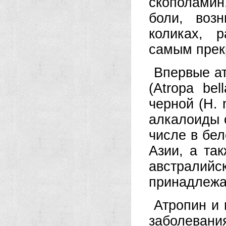
скополамин
боли, воз
коликах, 
самым прек
Впервые а
(Atropa be
черной (Н. 
алкалоиды 
числе в бел
Азии, а та
австрали
принадлежа
Атропин и 
заболеван