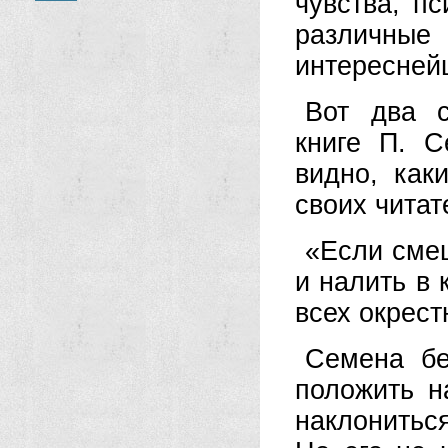
чувства, п
различны
интересней
Вот два с
книге П. С
видно, как
своих читат
«Если смеш
и налить в 
всех окрест
Семена бе
положить н
наклониться