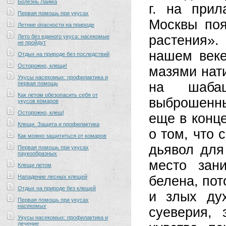
Болезнь Лайма
г. на прил
Первая помощь при укусах
Москвы поя
Летние опасности на природе
растения».
Лето без единого укуса: насекомые
не пройдут
нашем веке
Отдых на природе без последствий
Осторожно, клещи!
мазями нати
Укусы насекомых: профилактика и
на шабаш
первая помощь
Как летом обезопасить себя от
выброшенн
укусов комаров
Осторожно, клещ!
еще в конц
Клещи. Защита и профилактика
о том, что 
Как можно защититься от комаров
дьявол для
Первая помощь при укусах
паукообразных
место зан
Клещи летом
Нападение лесных клещей
белена, пот
Отдых на природе без клещей
и злых ду
Первая помощь при укусах
насекомых
суеверия, 
Укусы насекомых: профилактика и
лечение