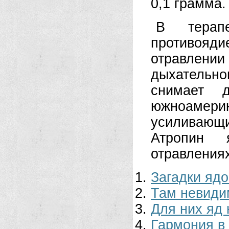
0,1 грамма.
В терап
противояди
отравле
дыхательно
снимает 
южноамери
усиливающ
Атропин 
отравления
Загадки яд
Там невиди
Для них яд
Гармония в