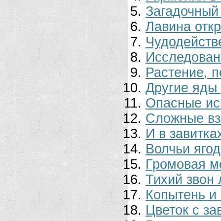
Загадочный 
Лавина отк
Чудодейств
Исследован
Растение, 
Другие яды
Опасные ис
Сложные в
И в завитка
Волчьи яго
Громовая м
Тихий звон
Копытень и 
Цветок с з