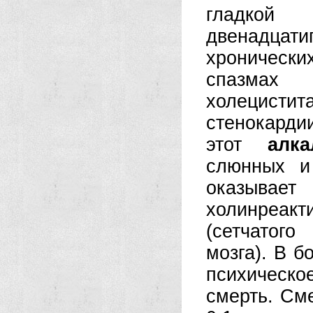
гладкой
двенадца
хронически
спазмах 
холецист
стенокарди
этот
алка
слюнных и
оказыва
холинреак
(сетчатог
мозга). В б
психическ
смерть. См