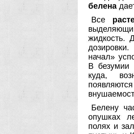
белена
дает
Все
раст
выделяющ
жидкость. 
дозировки
начал» усп
В безумии 
куда, воз
появляю
внушаемость
Белену ча
опушках л
полях и за