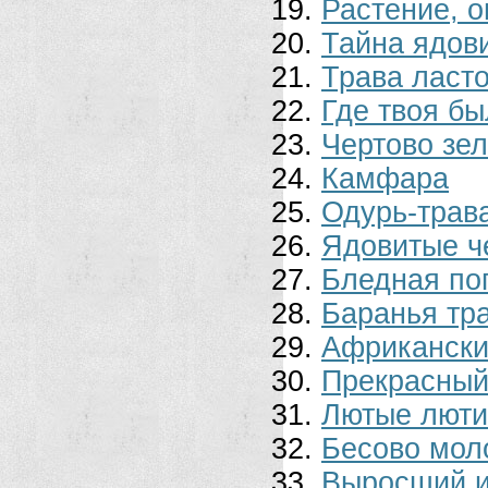
Растение, 
Тайна ядов
Трава ласт
Где твоя бы
Чертово зе
Камфара
Одурь-трав
Ядовитые 
Бледная по
Баранья тр
Африкански
Прекрасный
Лютые люти
Бесово мол
Выросший и