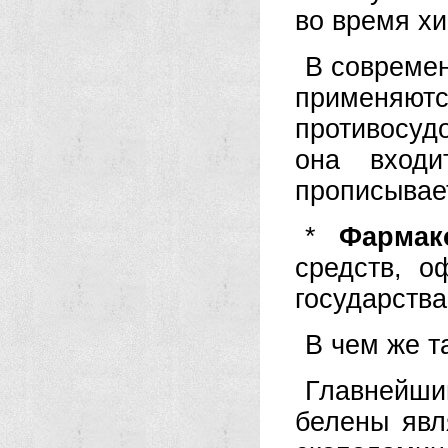
во время хи
В современ
применяютс
противосу
она входи
прописывае
*
Фармак
средств, о
государства
В чем же т
Главнейш
белены явл