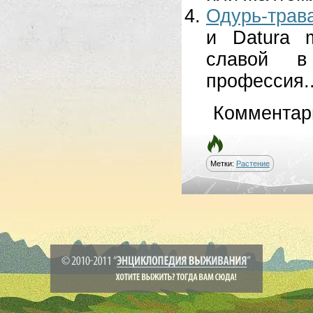
Одурь-трав
и Datura 
славой в
профессия..
Комментар
Метки:
Растение