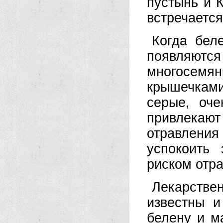
пустынь и 
встречается
Когда бел
появляютс
многосем
крышечками
серые, оч
привлекают
отравления
успокоить
риском отра
Лекарств
известны и
белену и м