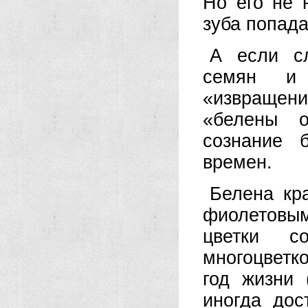
Но его не 
зуба попада
А если с
семян и 
«извращени
«белены о
сознание 
времен.
Белена кр
фиолетовым
цветки с
многоцветк
год жизни 
иногда дос