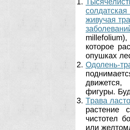
Тысячелист
солдатска
живучая тра
заболевани
millefoliu
которое ра
опушках лес
Одолень-тр
поднимаетс
движется,
фигуры. Буд
Трава ласт
растение 
чистотел б
или желтомл