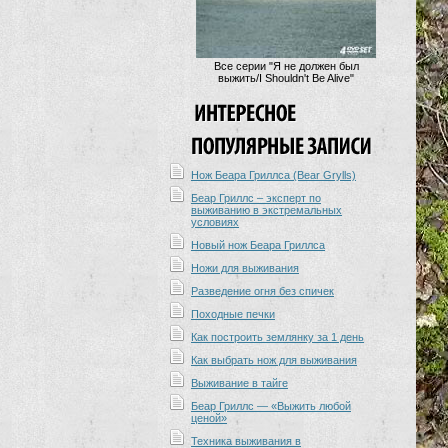
Все серии "Я не должен был
выжить/I Shouldn't Be Alive"
Нож Беара Гриллса (Bear Grylls)
Беар Гриллс – эксперт по
выживанию в экстремальных
условиях
Новый нож Беара Гриллса
Ножи для выживания
Разведение огня без спичек
Походные печки
Как построить землянку за 1 день
Как выбрать нож для выживания
Выживание в тайге
Беар Гриллс — «Выжить любой
ценой»
Техника выживания в