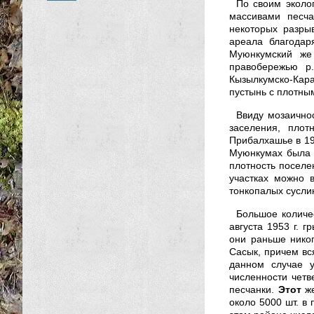
По своим эколо
массивами песча
некоторых разры
ареала благодар
Муюнкумский же
правобережью р
Кызылкумско-Кар
пустынь с плотны
Ввиду мозаично
заселения, плот
Прибалхашье в 19
Муюнкумах была 
плотность поселе
участках можно 
тонкопалых сусли
Большое количес
августа 1953 г.
они раньше нико
Сасык, причем вся
данном случае у
численности четв
песчанки.
Этот
же
около 5000 шт. в