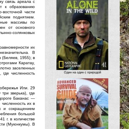
у связь ареала с
ит к образованию
-восточной части
йским поднятием.
аные массивы по
ен от основного
лынно-солянковых
еравномерности их
незначительна. В
а
(Беляев, 1955); в
трогами Каратау,
плотно заселенных
Один на один с природой
 где численность
вобережья Или. 29
м
три зверька), где
дороге Баканас —
о численность их в
ых и сокращением
требления большой
1 г. в количестве
сти (Муюнкумы). В