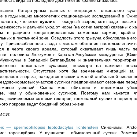
енность вида за последнее десятилетие крайне снизилась.
ывания. Литературных данных о миграциях тонкопалого сусл
же в годы наших многолетних стационарных исследований в Южн
полагать, что
этот суслик
— оседлый зверек, хотя ведет весьма
одвижность и дальний уход от норы (на сотни метров) связаны с х
м в рационе концентрированных семенных кормов, крайне
льных в пустынной зоне. Оседлость этого грызуна обусловлена ег
ту. Приспособленность вида к местам обитания настолько значите
тся в черте своего ареала, который охватывает лишь часть пе
чная половина Люккумов в Каратал-Аксуйском междуречье (Южн
Муюнкумы в Западной Бетпак-Дале и значительная территория
селены тонкопалым сусликом, несмотря на наличие песч
астительности. Отсутствие хотя бы временных миграций за 
седлость зверька, находится в связи с малой стабильной численн
нездово-кормовых участков суслики предпринимают сезонные пере
рмовых условий. Смена мест обитания и подземных убе
ще, чем у обыкновенных сусликов. Поэтому нам кажется, ч
ла, исчисляемых сотнями гектаров, тонкопалый суслик в период в
ного покрова ведет бродячий образ жизни.
иси:
к — spermophilopsis leptodactylus lichtenstein
Синонимы: Arctom
ние: тарак-куйрюк. У пушников: обыкновенный суслик. Заметки