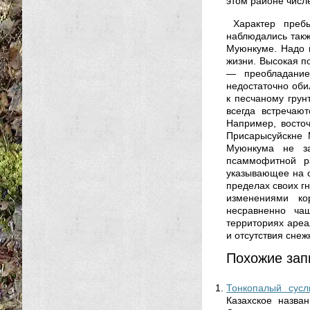
этом районе числ
Характер преб
наблюдались так
Муюнкуме. Надо 
жизни. Высокая п
— преобладание
недостаточно оби
к песчаному грун
всегда встречаю
Например, восто
Присарысуйскне 
Муюнкума не за
псаммофитной р
указывающее на о
пределах своих г
изменениями ко
несравненно ча
территориях ареа
и отсутствия снеж
Похожие зап
Тонкопалый сусли
Казахское назва