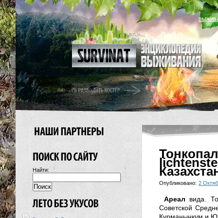
ВЫЖИВ
Тонкопал
lichten
Казахста
Найти:
Опубликовано:
2 Октяб
Ареал
вида. Т
Советской Средне
Курманынкум и Ю