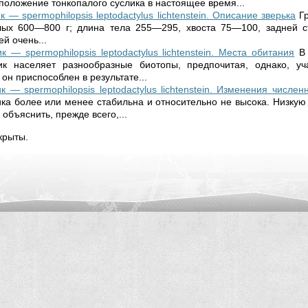
положение тонкопалого суслика в настоящее время...
 — spermophilopsis leptodactylus lichtenstein. Описание зверька
Г
слых 600—800 г; длина тела 255—295, хвоста 75—100, задней 
й очень...
 — spermophilopsis leptodactylus lichtenstein. Места обитания
В
ик населяет разнообразные биотопы, предпочитая, однако, уч
 он приспособлен в результате...
 — spermophilopsis leptodactylus lichtenstein. Изменения числен
ика более или менее стабильна и относительно не высока. Низкую 
объяснить, прежде всего,...
крыты.