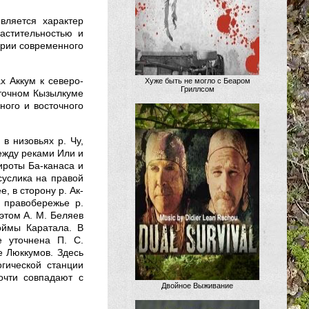
вляется характер
астительностью и
ории современного
х Аккум к северо-
Хуже быть не могло с Беаром
Гриллсом
точном Кызылкуме
ного и восточного
в низовьях р. Чу,
ежду реками Или и
ироты Ба-канаса и
суслика на правой
е, в сторону р. Ак-
 правобережье р.
 этом А. М. Беляев
оймы Каратала. В
 уточнена П. С.
е Люккумов. Здесь
гической станции
очти совпадают с
Двойное Выживание