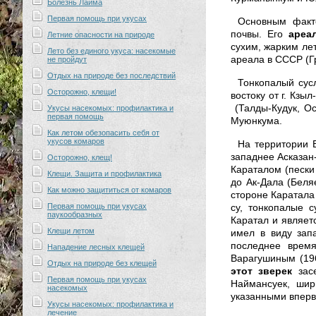
Болезнь Лайма
Первая помощь при укусах
Основным факто
почвы. Его
ареа
Летние опасности на природе
сухим, жарким ле
Лето без единого укуса: насекомые
ареала в СССР (Г
не пройдут
Отдых на природе без последствий
Тонкопалый сусл
Осторожно, клещи!
востоку от г. Кзы
(Талды-Кудук, Ос
Укусы насекомых: профилактика и
первая помощь
Муюнкума.
Как летом обезопасить себя от
укусов комаров
На территории Б
западнее Асказан
Осторожно, клещ!
Караталом (пески
Клещи. Защита и профилактика
до Ак-Дала (Беля
Как можно защититься от комаров
стороне Каратала (
Первая помощь при укусах
су, тонкопалые 
паукообразных
Каратал и являетс
Клещи летом
имел в виду зап
последнее врем
Нападение лесных клещей
Варагушиным (196
Отдых на природе без клещей
этот зверек
засе
Первая помощь при укусах
Наймансуек, ши
насекомых
указанными впервы
Укусы насекомых: профилактика и
лечение