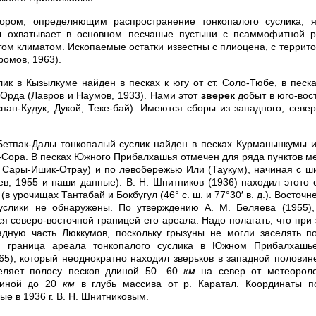
ром, определяющим распространение тонкопалого суслика, я
л
охватывает в основном песчаные пустыни с псаммофитной р
том климатом. Ископаемые остатки известны с плиоцена, с террит
ромов, 1963).
ик в Кызылкуме найден в песках к югу от ст. Соло-Тюбе, в песка
л-Орда (Лавров и Наумов, 1933). Нами этот
зверек
добыт в юго-вос
пан-Кудук, Дукой, Теке-бай). Имеются сборы из западного, север
етпак-Далы тонкопалый суслик найден в песках Курманынкумы и 
-Сора. В песках Южного Прибалхашья отмечен для ряда пунктов м
 Сары-Ишик-Отрау) и по левобережью Или (Таукум), начиная с ш
ев, 1955 и наши данные). В. Н. Шнитников (1936) находил этото 
в урочищах Тантабай и Бокбугул (46° с. ш. и 77°30′ в. д.). Восточне
суслики не обнаружены. По утверждению А. М. Беляева (1955),
я северо-восточной границей его ареала. Надо полагать, что при
адную часть Люккумов, поскольку грызуны не могли заселять п
я граница ареала тонкопалого суслика в Южном Прибалхашье
5), который неоднократно находил зверьков в западной половин
ляет полосу песков длиной 50—60
км
на север от метеороло
риной до 20
км
в глубь массива от р. Каратал. Координаты п
е в 1936 г. В. Н. Шнитниковым.