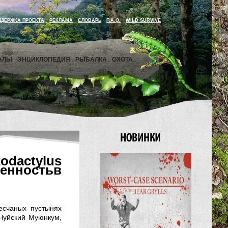
ДДЕРЖКА ПРОЕКТА
РЕКЛАМА
СЛОВАРЬ
F.A.Q.
WILD SURVIVE
АЛЫ
ЭНЦИКЛОПЕДИЯ
РЫБАЛКА
ОХОТА
odactylus
енностьв
есчаных пустынях
 Чуйский Муюнкум,