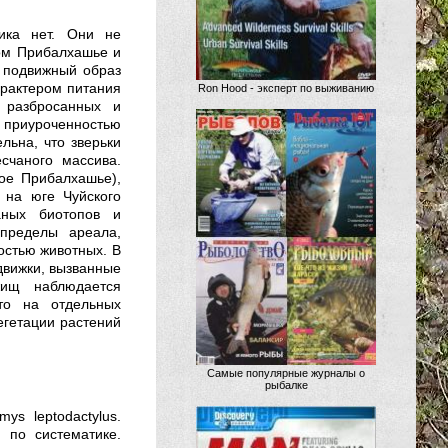
ика нет. Они не
ом Прибалхашье и
 подвижный образ
арактером питания
Ron Hood - эксперт по выживанию
 разбросанных и
о приуроченностью
льна, что зверьки
счаного массива.
ое Прибалхашье),
 на юге Чуйского
аных биотопов и
пределы ареала,
остью животных. В
движки, вызванные
жищ наблюдается
то на отдельных
егетации растений
Самые популярные журналы о
рыбалке
ys leptodactylus.
 по систематике.