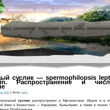
АНИЕ
ПРАВООБЛАДАТЕЛЯМ
КАРТА САЙТА
О ПРОЕКТЕ
ОТ АВТОРА
ДРУЗЬЯ САЙТА
ПО
СТАТЬИ
СНАРЯЖЕНИЕ
ПУБЛИКАЦИИ
ВИДЕО
КНИГИ
ПРОФЕССИОН
ый суслик — spermophilopsis lept
stein. Распространение и числ
не
|
рь 2011
Автор:
turist
онкопалый
суслик
распространен в Афганистане, Иране и в п
й Азии и Казахстана — Каракуме, Кызылкуме, а также в песках
жного Прибалхашья.