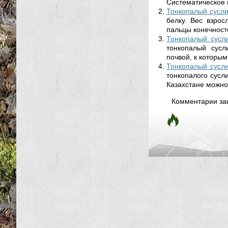
Систематическое 
Тонкопалый суслик
белку. Вес взро
пальцы конечносте
Тонкопалый суслик
тонкопалый сусл
почвой, к которым
Тонкопалый суслик
тонкопалого сусл
Казахстане можно 
Комментарии за