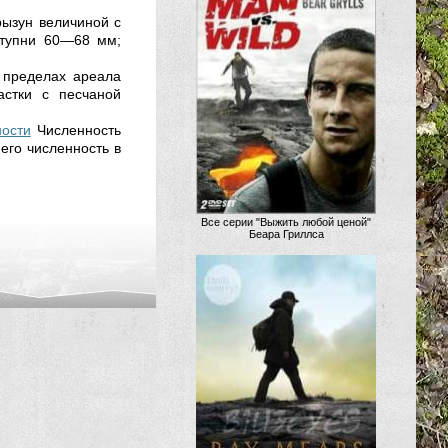
рызун величиной с
ступни 60—68 мм;
 пределах ареала
астки с песчаной
ности
Численность
его численность в
Все серии "Выжить любой ценой"
Беара Гриллса