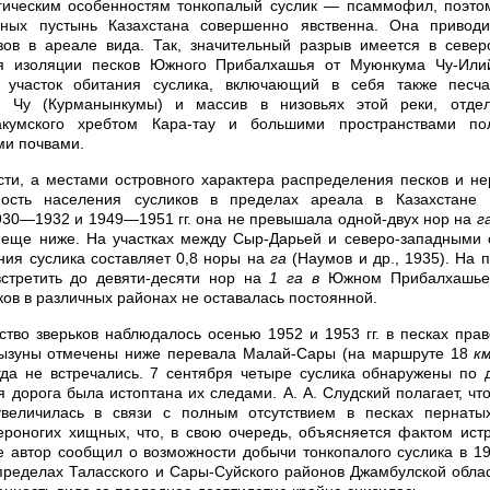
гическим особенностям тонкопалый суслик — псаммофил, поэтом
ных пустынь Казахстана совершенно явственна. Она привод
вов в ареале вида. Так, значительный разрыв имеется в северо
я изоляции песков Южного Прибалхашья от Муюнкума Чу-Или
 участок обитания суслика, включающий в себя также песч
. Чу (Курманынкумы) и массив в низовьях этой реки, отдел
акумского хребтом Кара-тау и большими пространствами по
ми почвами.
сти, а местами островного характера распределения песков и н
ность населения сусликов в пределах ареала в Казахстане 
30—1932 и 1949—1951 гг. она не превышала одной-двух нор на
г
еще ниже. На участках между Сыр-Дарьей и северо-западными о
ния суслика составляет 0,8 норы на
га
(Наумов и др., 1935). На 
встретить до девяти-десяти нор на
1 га
в
Южном Прибалхашье,
ков в различных районах не оставалась постоянной.
тво зверьков наблюдалось осенью 1952 и 1953 гг. в песках пра
 грызуны отмечены ниже перевала Малай-Сары (на маршруте 18
к
гда не встречались. 7 сентября четыре суслика обнаружены по 
 дорога была истоптана их следами. А. А. Слудский полагает, чт
величилась в связи с полным отсутствием в песках пернат
ероногих хищных, что, в свою очередь, объясняется фактом ис
 автор сообщил о возможности добычи тонкопалого суслика в 194
 пределах Таласского и Сары-Суйского районов Джамбулской обла