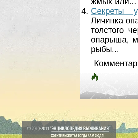
жмых или...
Секреты у
Личинка оп
толстого ч
опарыша, м
рыбы...
Комментар