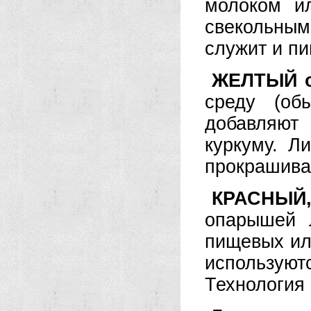
молоком и
свекольным
служит и п
ЖЕЛТЫЙ 
среду (об
добавляют
куркуму. Л
прокрашива
КРАСНЫЙ
опарышей 
пищевых ил
использую
Технология 