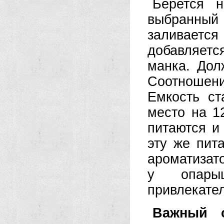
Берется н
выбранный 
заливается
добавляетс
манка. Дол
Соотношен
Емкость ст
место на 1
питаются и
эту же пит
ароматизато
у опары
привлекате
Важный с