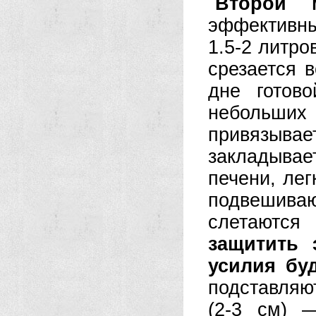
Второй 
эффективны
1.5-2 литро
срезается 
дне готов
небольших 
привязывае
закладыва
печени, лег
подвешива
слетаются
защитить 
усилия бу
подставляю
(2-3 см) 