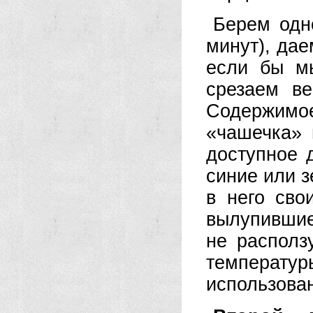
Берем одно
минут), дае
если бы мы
срезаем ве
Содержим
«чашечка» 
доступное 
синие или 
в него сво
вылупившие
не располз
температу
использова