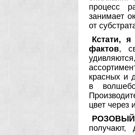
процесс р
занимает о
от субстрат
Кстати, я
фактов
, с
удивляют
ассортиме
красных и 
в волшеб
Производи
цвет через 
РОЗОВЫЙ
получают,