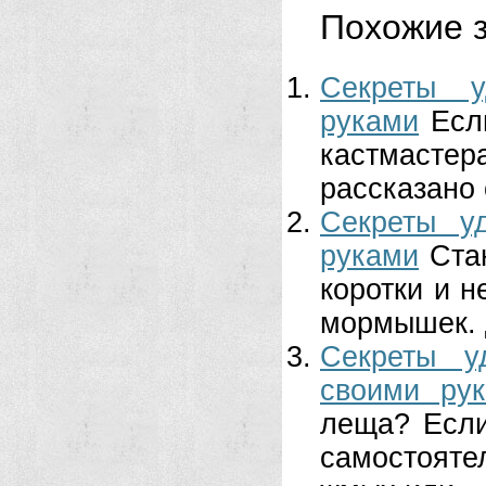
Похожие з
Секреты у
руками
Есл
кастмастер
рассказано о
Секреты у
руками
Ста
коротки и н
мормышек. 
Секреты у
своими ру
леща? Если
самостояте