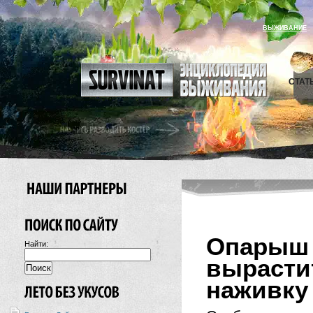
ВЫЖИВАНИЕ
СТАТ
Опары
Найти:
вырас
наживку