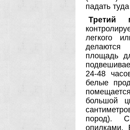
падать туда
Третий 
контролир
легкого и
делаются 
площадь дл
подвешивае
24-48 часо
белые прод
помещается
большой ц
сантиметр
пород). С
опилками. 