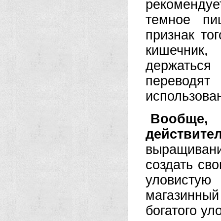
рекомендуе
темное пи
признак то
кишечник,
держаться
переводя
использова
Вообще,
действите
выращивани
создать св
уловистую
магазинны
богатого ул