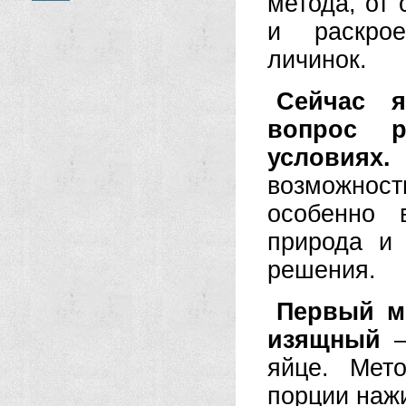
метода, от 
и раскрое
личинок.
Сейчас 
вопрос 
условиях.
возможнос
особенно 
природа и
решения.
Первый м
изящный
—
яйце. Мет
порции наж