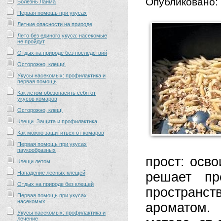
Опубликовано:
Болезнь Лайма
Первая помощь при укусах
Летние опасности на природе
Лето без единого укуса: насекомые
не пройдут
Отдых на природе без последствий
Осторожно, клещи!
Укусы насекомых: профилактика и
первая помощь
Как летом обезопасить себя от
укусов комаров
Осторожно, клещ!
Клещи. Защита и профилактика
Как можно защититься от комаров
Первая помощь при укусах
паукообразных
прост: осв
Клещи летом
Нападение лесных клещей
решает пр
Отдых на природе без клещей
пространс
Первая помощь при укусах
насекомых
ароматом.
Укусы насекомых: профилактика и
лечение