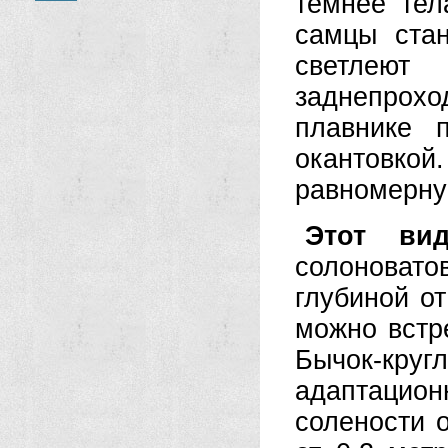
темнее тел
самцы ста
светлеют
заднепрохо
плавнике 
окантовк
равномерну
Этот ви
солоноват
глубиной от
можно встр
Бычок-кру
адаптацион
солености о