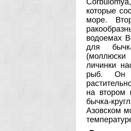
Corbulomya
которые со
море. Вто
ракообразн
водоемах В
для бычка
(моллюски 
личинки на
рыб. Он 
растительн
на втором 
бычка-круг
Азовском м
температуре