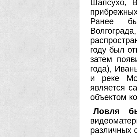
Шапсухо, В
прибрежны
Ранее бы
Волгограда
распростра
году был о
затем появ
года), Иван
и реке Мо
является с
объектом к
Ловля б
видеоматер
различных с