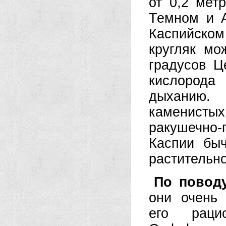
от 0,2 мет
Темном и А
Каспийском
кругляк мо
градусов Ц
кислорода
дыханию.
каменисты
ракушечно-
Каспии быч
растительно
По повод
они очень
его раци