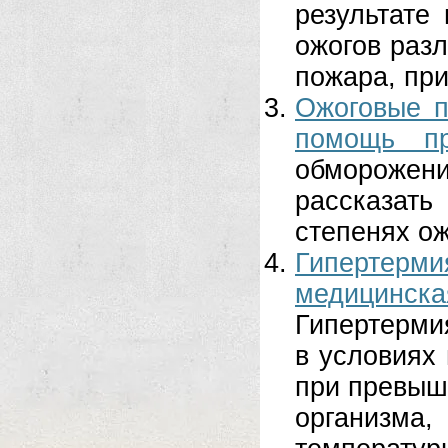
результате
ожогов раз
пожара, при 
Ожоговые п
помощь п
обмороже
рассказат
степенях ож
Гипертерми
медицинск
Гипертермия
в условиях
при превыш
организм