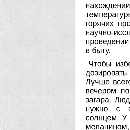
нахожден
температур
горячих пр
научно-иссл
проведении
в быту.
Чтобы изб
дозироват
Лучше всего
вечером по
загара. Лю
нужно с о
солнцем. У
меланином,