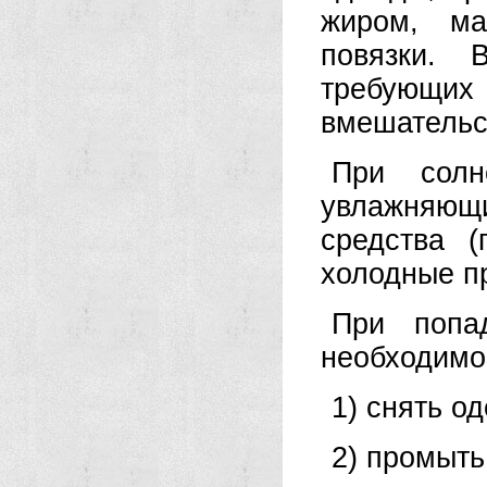
жиром, ма
повязки. 
требующи
вмешательс
При солн
увлажняющ
средства (
холодные п
При попа
необходимо
1) снять о
2) промыть