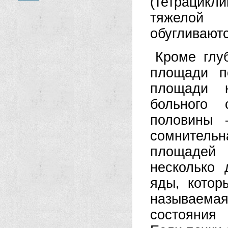
(тетрацикли
тяжелой 
обугливают
Кроме глу
площади п
площади к
больного 
половины 
сомнительн
площадей 
несколько
яды, котор
называемая
состояния