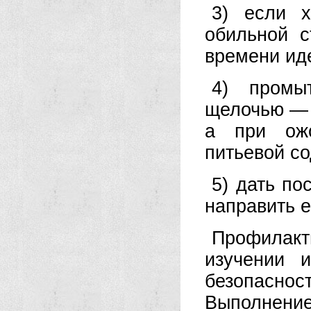
3) если х
обильной с
времени иде
4) промы
щелочью — 
а при ож
питьевой со
5) дать п
направить е
Профилакт
изучении 
безопаснос
Выполнени