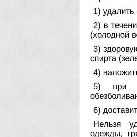
1) удалить
2) в течен
(холодной 
3) здорову
спирта (зел
4) наложит
5) при н
обезболива
6) достави
Нельзя у
одежды, гр