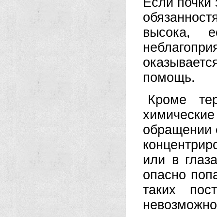
Если почки
обязаннос
высока, 
неблагопри
оказывае
помощь.
Кроме те
химические
обращении 
концентрир
или в глаз
опасно попа
таких пос
невозможн