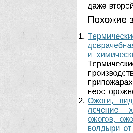
даже второй
Похожие з
Термически
доврачебна
и химическ
Термичес
производс
припожар
неосторожно
Ожоги, ви
лечение х
ожогов, ожо
волдыри от