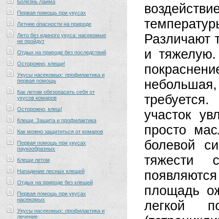
Болезнь Лайма
воздейст
Первая помощь при укусах
температур
Летние опасности на природе
Различают т
Лето без единого укуса: насекомые
не пройдут
и тяжелую.
Отдых на природе без последствий
Осторожно, клещи!
покраснени
Укусы насекомых: профилактика и
небольшая
первая помощь
Как летом обезопасить себя от
требуется
укусов комаров
Осторожно, клещ!
участок ув
Клещи. Защита и профилактика
просто мас
Как можно защититься от комаров
болевой с
Первая помощь при укусах
паукообразных
тяжести 
Клещи летом
Нападение лесных клещей
появляются
Отдых на природе без клещей
площадь ож
Первая помощь при укусах
насекомых
легкой п
Укусы насекомых: профилактика и
лечение