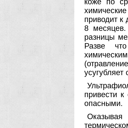
коже по ср
химические
приводит к
8 месяцев
разницы ме
Разве чт
химически
(отравлени
усугубляет 
Ультрафио
привести к
опасными.
Оказыва
термическо