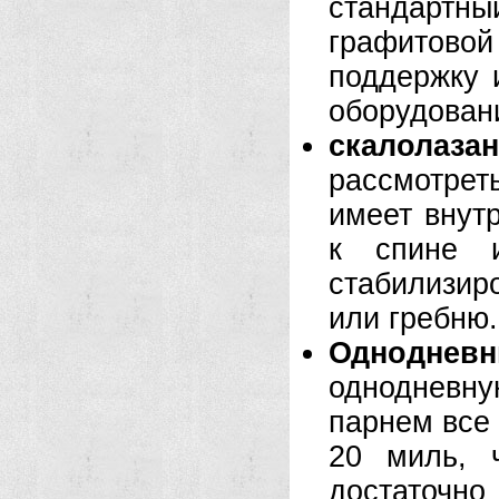
стандартн
графитов
поддержку 
оборудова
скалолаза
рассмотрет
имеет внут
к спине и
стабилизир
или гребню.
Одноднев
однодневну
парнем все 
20 миль, 
достаточн