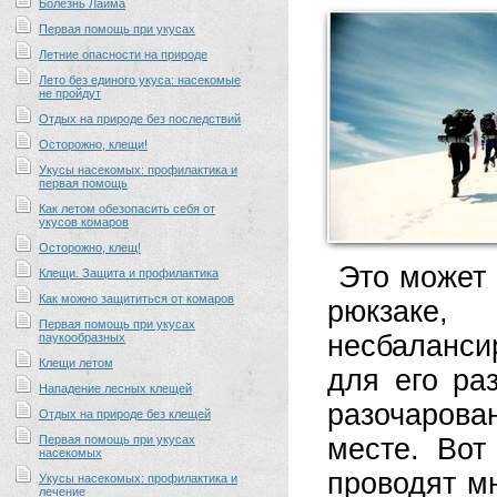
Болезнь Лайма
Первая помощь при укусах
Летние опасности на природе
Лето без единого укуса: насекомые
не пройдут
Отдых на природе без последствий
Осторожно, клещи!
Укусы насекомых: профилактика и
первая помощь
Как летом обезопасить себя от
укусов комаров
Осторожно, клещ!
Это может 
Клещи. Защита и профилактика
Как можно защититься от комаров
рюкзаке,
Первая помощь при укусах
несбаланс
паукообразных
Клещи летом
для его ра
Нападение лесных клещей
разочарова
Отдых на природе без клещей
Первая помощь при укусах
месте. Вот
насекомых
проводят мн
Укусы насекомых: профилактика и
лечение