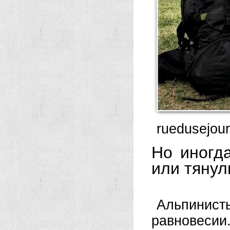
ruedusejou
Но иногд
или тянул
Альпини
равновесии.