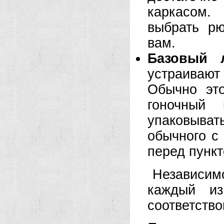
каркасом.
выбрать р
вам.
Базовый 
устраиваю
Обычно это
гоночный
упаковыват
обычного с
перед пункт
Независим
каждый из
соответство