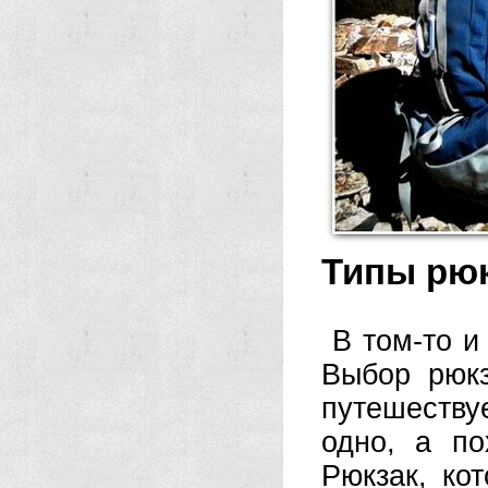
Типы рю
В том-то и
Выбор рюкз
путешеству
одно, а п
Рюкзак, ко