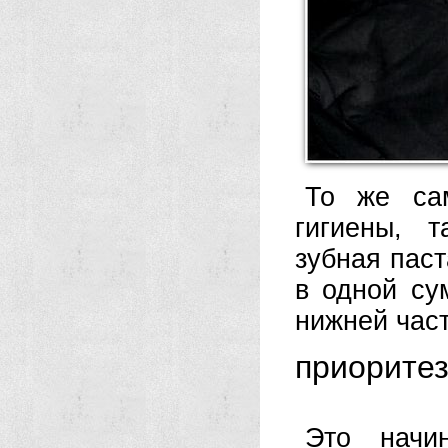
То же са
гигиены, 
зубная паст
в одной су
нижней част
приорите
Это начин