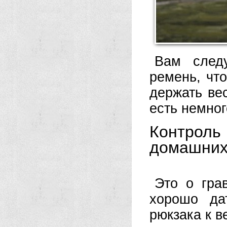
Вам следу
ремень, чт
держать ве
есть немно
Контроль
домашних
Это о гра
хорошо да
рюкзака к в