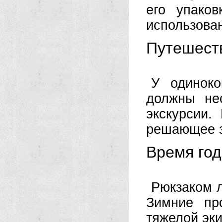
его упако
использован
Путешеств
У одиноко
должны не
экскурсии.
решающее з
Время год
Рюкзаком л
Зимние пр
тяжелой эки