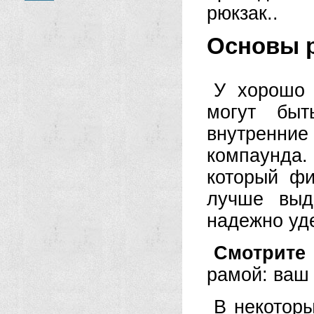
рюкзак..
Основы 
У хорошо 
могут бы
внутренни
компаунда
который фи
лучше выд
надежно уде
Смотрите
рамой: ваш 
В некотор