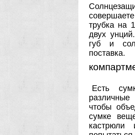
Солнцезащи
совершает
трубка на 
двух унций
губ и сол
поставка.
компартм
Есть сум
различные 
чтобы объе
сумке вещ
кастрюли 