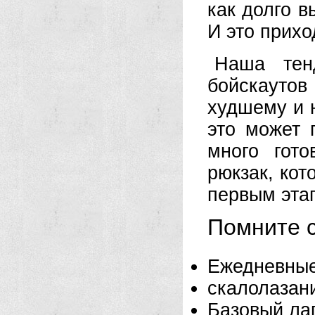
как долго в
И это прихо
Наша тен
бойскаутов
худшему и 
это может 
много гото
рюкзак, кот
первым эта
Помните с
Ежедневные 
скалолазан
Базовый ла