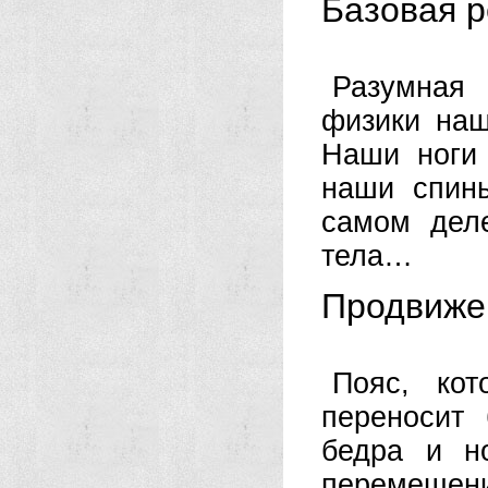
Базовая р
Разумная
физики наш
Наши ноги
наши спин
самом дел
тела…
Продвиже
Пояс, ко
переносит
бедра и но
перемещени