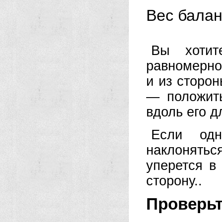
Вес бала
Вы хотит
равномерно 
и из сторон
— положить
вдоль его д
Если одн
наклоняться
уперется в
сторону..
Проверь