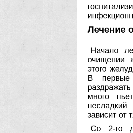
госпитали
инфекционн
Лечение о
Начало ле
очищении 
этого желу
В первые 
раздражат
много пье
несладкий
зависит от 
Со 2-го 