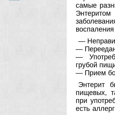
самые разн
Энтерито
заболевани
воспаления
— Неправи
— Переедан
— Употреб
грубой пищ
— Прием бо
Энтерит б
пищевых, т
при употре
есть аллерг