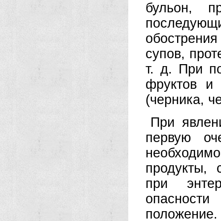
бульон, п
последующ
обострения
супов, прот
т. д. При 
фруктов и
(черника, ч
При явлен
первую оч
необходимо
продукты, 
при энтер
опасности
положен