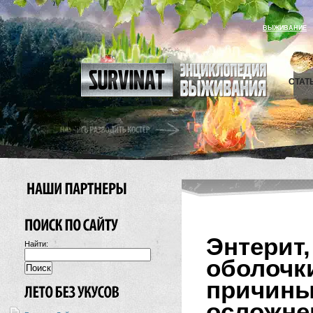
ВЫЖИВАНИЕ
СТАТ
Энтери
Найти:
оболо
причи
осложне