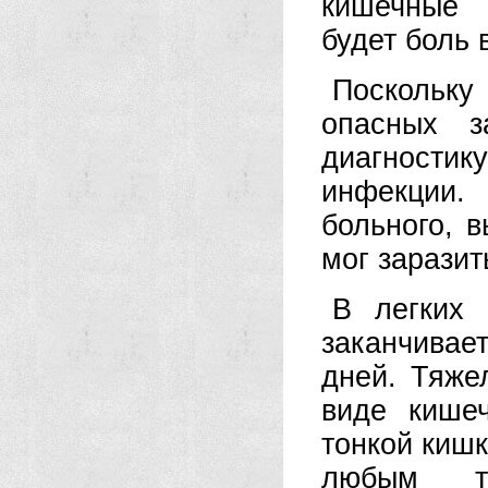
кишечные 
будет боль 
Поскольку
опасных з
диагности
инфекции.
больного, в
мог заразит
В легких 
заканчива
дней. Тяже
виде кише
тонкой кишк
любым то