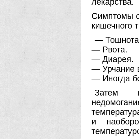
лекарства.
Симптомы о
кишечного т
— Тошнота
— Рвота.
— Диарея.
— Урчание 
— Иногда бо
Затем п
недомога
температур
и наобор
температу