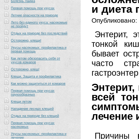
Болезнь Лайма
и диета 
Первая помощь при укусах
Летние опасности на природе
Опубликовано:
Лето без единого укуса: насекомые
не пройдут
Энтерит, 
Отдых на природе без последствий
Осторожно, клещи!
тонкой киш
Укусы насекомых: профилактика и
бывает ост
первая помощь
Как летом обезопасить себя от
часто стр
укусов комаров
Осторожно, клещ!
гастроэнтер
Клещи. Защита и профилактика
Как можно защититься от комаров
Энтерит,
Первая помощь при укусах
всей то
паукообразных
Клещи летом
симптом
Нападение лесных клещей
лечение 
Отдых на природе без клещей
Первая помощь при укусах
насекомых
Причины 
Укусы насекомых: профилактика и
лечение