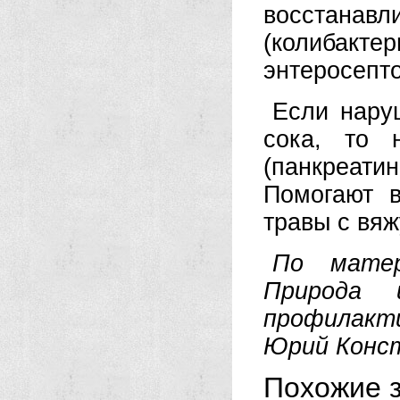
восстана
(колибак
энтеросепто
Если нару
сока, то 
(панкреати
Помогают 
травы с вя
По матер
Природа 
профилакти
Юрий Конс
Похожие з