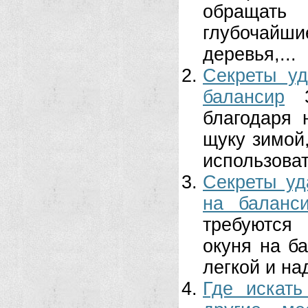
обращать
глубочайши
деревья,...
Секреты у
балансир
благодаря 
щуку зимой
использоват
Секреты уд
на баланс
требуются
окуня на б
легкой и на
Где искать