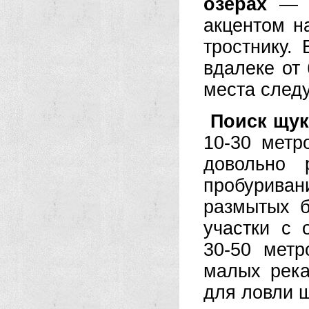
озерах
— д
акцентом н
тростнику.
вдалеке от 
места следу
Поиск щук
10-30 метр
довольно 
пробуриван
размытых б
участки с
30-50 мет
малых река
для ловли щ