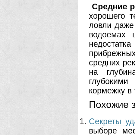
Средние р
хорошего т
ловли даже 
водоемах 
недостатк
прибрежных
средних рек
на глубин
глубокими
кормежку в 
Похожие з
Секреты уд
выборе ме