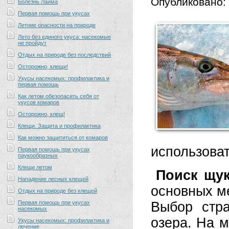
Опубликовано:
Болезнь Лайма
Первая помощь при укусах
Летние опасности на природе
Лето без единого укуса: насекомые
не пройдут
Отдых на природе без последствий
Осторожно, клещи!
Укусы насекомых: профилактика и
первая помощь
Как летом обезопасить себя от
укусов комаров
Осторожно, клещ!
Клещи. Защита и профилактика
Как можно защититься от комаров
использова
Первая помощь при укусах
паукообразных
Клещи летом
Поиск щук
Нападение лесных клещей
основных ме
Отдых на природе без клещей
Первая помощь при укусах
Выбор стра
насекомых
озера. На м
Укусы насекомых: профилактика и
лечение