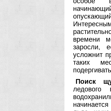
особое 
начинающи
опускающ
Интересным
раститель
времени м
заросли, е
усложнит п
таких ме
подергивать
Поиск щу
ледового 
водохрани
начинаетс