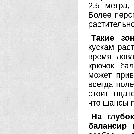
2,5 метра,
Более перс
растительн
Такие зо
кускам рас
время ловл
крючок бал
может прив
всегда поле
стоит тщат
что шансы 
На глубо
балансир 