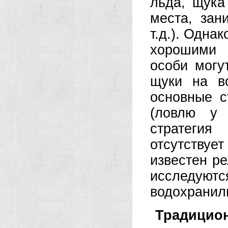
льда, щука
места, зан
т.д.). Одна
хорошими 
особи могу
щуки на в
основные 
(ловлю у 
стратеги
отсутству
известен р
исследую
водохранил
Традицио