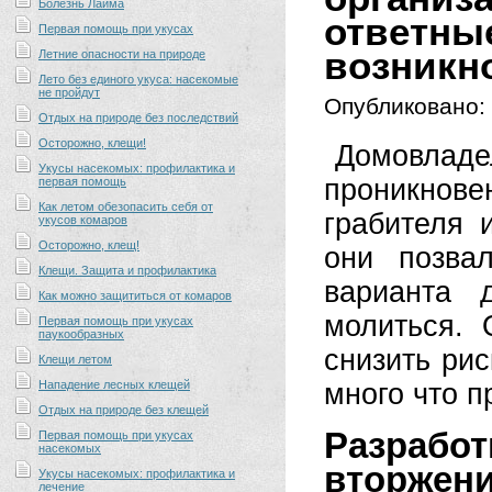
Болезнь Лайма
отве
Первая помощь при укусах
возникн
Летние опасности на природе
Лето без единого укуса: насекомые
не пройдут
Опубликовано:
Отдых на природе без последствий
Осторожно, клещи!
Домовладе
Укусы насекомых: профилактика и
проникнов
первая помощь
Как летом обезопасить себя от
грабителя 
укусов комаров
Осторожно, клещ!
они позва
Клещи. Защита и профилактика
варианта 
Как можно защититься от комаров
молиться. 
Первая помощь при укусах
паукообразных
снизить ри
Клещи летом
Нападение лесных клещей
много что п
Отдых на природе без клещей
Разрабо
Первая помощь при укусах
насекомых
вторж
Укусы насекомых: профилактика и
лечение