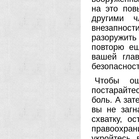
на это пов
другими ч
внезапнос
разоружить
повторю е
вашей гла
безопасност
Чтобы ош
постарайт
боль. А зат
вы не загн
схватку, о
правоохран
укройтесь