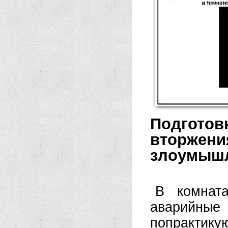
Подгото
вторж
злоумышл
В комната
аварийные
попрактику