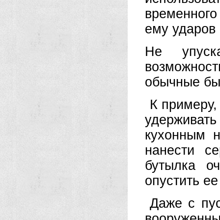
временног
ему ударов 
Не упуск
возможнос
обычные бы
К примеру,
удерживат
кухонным н
нанести с
бутылка о
опустить ее
Даже с пу
вооруженным