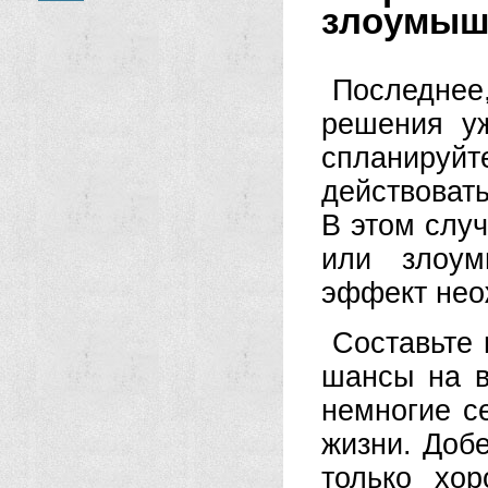
злоумышл
Последнее,
решения уж
спланируйт
действоват
В этом случ
или злоум
эффект нео
Составьте 
шансы на в
немногие с
жизни. Добе
только хо