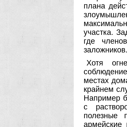
плана дейс
злоумыш
максималь
участка. За
где члено
заложников
Хотя огн
соблюдени
местах дом
крайнем сл
Например б
с раствор
полезные 
армейские 