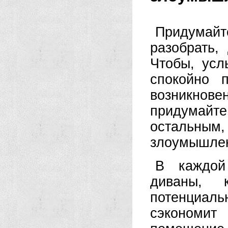
Придумай
разобрать,
Чтобы, усл
спокойно 
возникнов
придумайт
остальным
злоумышлен
В каждой
диваны,
потенциальн
сэкономит