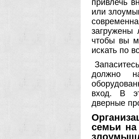
привлечь в
или злоумы
современн
загружены 
чтобы вы м
искать по в
Запаситесь
должно н
оборудова
вход. В э
дверные пр
Организ
семьи на
злоумышл