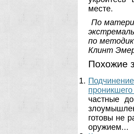
месте.
По матери
экстремал
по методик
Клинт Эмер
Похожие з
Подчинени
проникшего 
частные до
злоумышле
готовы не 
оружием...