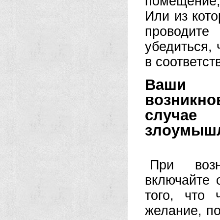
помещение,
Или из кото
проводите
убедиться, 
в соответст
Ваши 
возникн
случае
злоумышл
При возн
включайте 
того, что 
желание, п