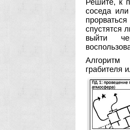
Решите, к 
соседа или
прорватьс
спустятся л
выйти ч
воспользова
Алгоритм 
грабителя 