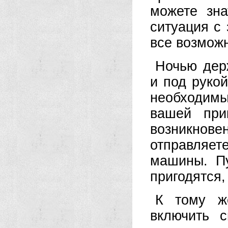
можете зна
ситуация с
все возмож
Ночью дер
и под руко
необходим
вашей при
возникнове
отправляе
машины. П
пригодятся,
К тому ж
включить 