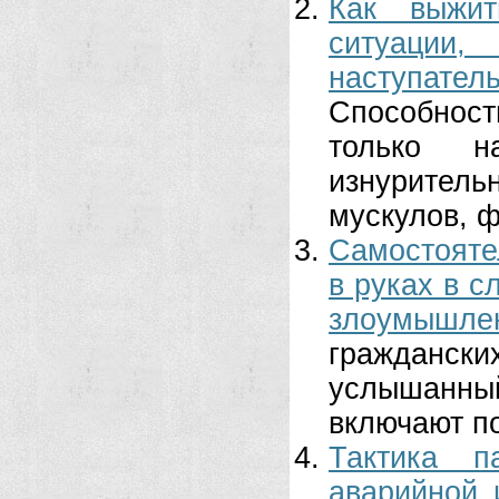
Как выжит
ситуации,
наступате
Способность
только н
изнурител
мускулов, ф
Самостояте
в руках в с
злоумышлен
гражданск
услышанны
включают по
Тактика п
аварийной 