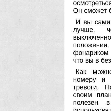
осмотреться
Он сможет б
И вы сами
лучше, ч
выключенн
положении
фонариком 
что вы в бе
Как можн
номеру и 
тревоги. Н
своим пла
полезен 
использов