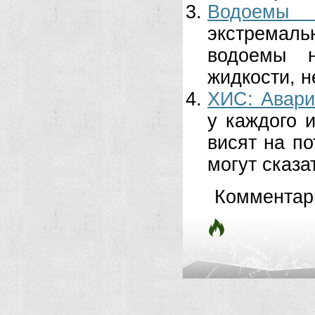
Водоемы
экстремал
водоемы н
жидкости, н
ХИС: Авари
у каждого и
висят на п
могут сказат
Комментар