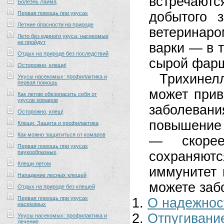
встречаютс
Болезнь Лайма
добытого 
Первая помощь при укусах
Летние опасности на природе
ветеринаро
Лето без единого укуса: насекомые
не пройдут
варки — в т
Отдых на природе без последствий
сырой фарш
Осторожно, клещи!
Трихинел
Укусы насекомых: профилактика и
первая помощь
может прив
Как летом обезопасить себя от
укусов комаров
заболеван
Осторожно, клещ!
повышение 
Клещи. Защита и профилактика
Как можно защититься от комаров
— скорее
Первая помощь при укусах
паукообразных
сохраняю
Клещи летом
иммунитет 
Нападение лесных клещей
можете забо
Отдых на природе без клещей
Первая помощь при укусах
О надежнос
насекомых
Отпугивани
Укусы насекомых: профилактика и
лечение