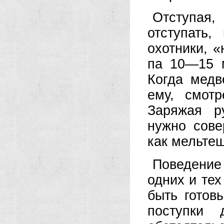
Отступая,
отступать,
охотники, «
па 10—15 м
Когда медв
ему, смотр
Заряжая ру
нужно сове
как мельтеш
Поведени
одних и тех
быть готов
поступки 