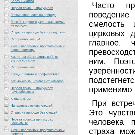
Болезнь Лайма
Часто пр
Первая помощь при укусах
поведение
Летние опасности на природе
смелость 
Лето без единого укуса: насекомые
не пройдут
цирковых 
Отдых на природе без последствий
Осторожно, клещи!
главное, 
Укусы насекомых: профилактика и
превосходс
первая помощь
Как летом обезопасить себя от
ним. Поэт
укусов комаров
Осторожно, клещ!
уверенно
Клещи. Защита и профилактика
подстегнет
Как можно защититься от комаров
применимо и
Первая помощь при укусах
паукообразных
Клещи летом
При встре
Нападение лесных клещей
Это чувств
Отдых на природе без клещей
Первая помощь при укусах
человека 
насекомых
страха мож
Укусы насекомых: профилактика и
лечение