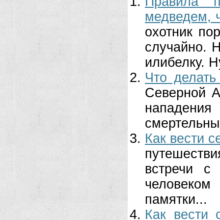
Правила п
медведем, ч
охотник по
случайно. 
илибелку. Н
Что делать
Северной А
нападени
смертельный.
Как вести с
путешестви
встречи с
человеком
памятки...
Как вести 