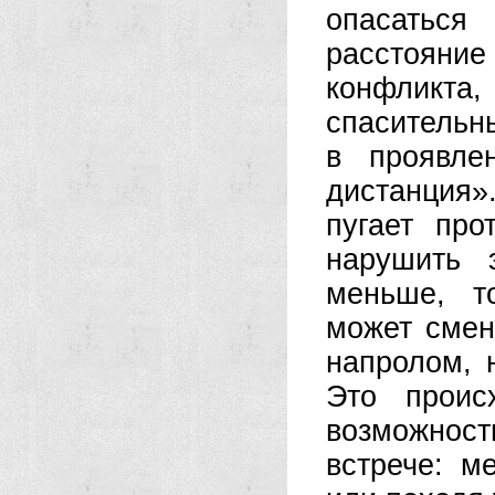
опасаться
расстояние 
конфликта,
спасительны
в проявле
дистанция»
пугает про
нарушить 
меньше, т
может смен
напролом, 
Это проис
возможност
встрече: м