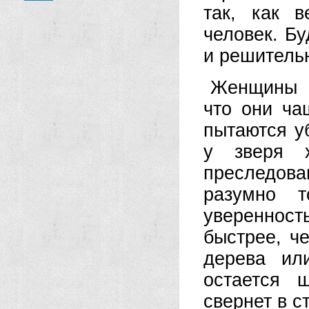
так, как 
человек. Б
и решитель
Женщины ч
что они ча
пытаются уб
у зверя х
преследов
разумно т
увереннос
быстрее, ч
дерева ил
остается 
свернет в с