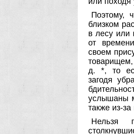
или походя 
Поэтому, 
близком рас
в лесу или 
от времен
своем прису
товарищем,
д. *, то е
загодя убр
бдительност
услышаны м
также из-за
Нельзя 
столкнувши