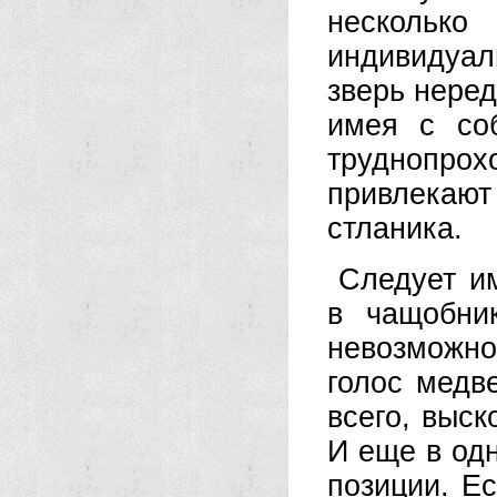
несколько
индивидуал
зверь неред
имея с со
труднопрох
привлекают
стланика.
Следует им
в чащобни
невозможно
голос медв
всего, выск
И еще в од
позиции. Ес