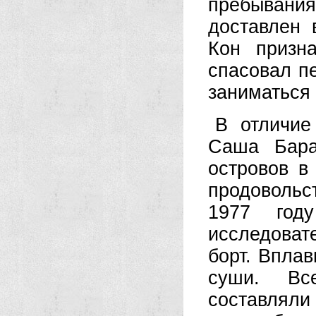
пребывания 
доставлен 
Кон призн
спасовал п
заниматься
В отличие
Саша Бара
островов в
продовольс
1977 год
исследова
борт. Вплав
суши. Все
составляли