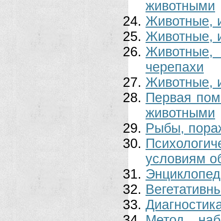
животными
Животные, 
Животные, 
Животные
черепахи
Животные, 
Первая пом
животными
Рыбы, пора
Психологи
условиям о
Энциклопед
Вегетативн
Диагностика
Метод наб