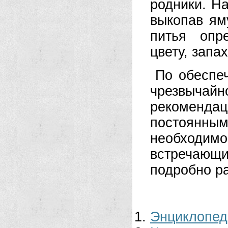
родники. Н
выкопав ям
питья опре
цвету, запа
По обеспе
чрезвычай
рекоменда
постоянным
необходимо
встречающи
подробно р
Энциклопед