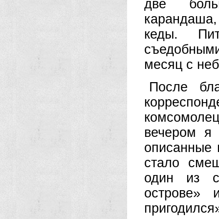
две боль
карандаша,
кеды. Пи
съедобным
месяц с не
После бла
корреспо
комсомолец
вечером я 
описанные 
стало сме
один из с
острове» 
пригодился