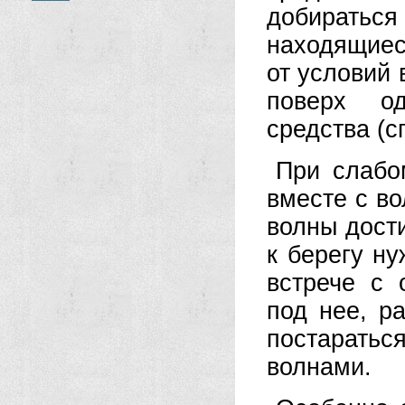
добиратьс
находящиес
от условий
поверх од
средства (с
При слабо
вместе с во
волны дост
к берегу н
встрече с 
под нее, р
постарать
волнами.