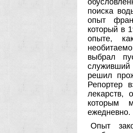
обусловле
поиска вод
опыт фран
который в 
опыте, ка
необитаемо
выбрал пу
служивший 
решил прож
Репортер в
лекарств, 
которым 
ежедневно.
Опыт зако