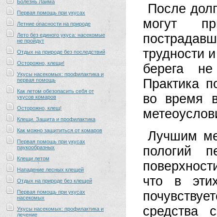
Болезнь Лайма
После долг
Первая помощь при укусах
могут пр
Летние опасности на природе
пострадавш
Лето без единого укуса: насекомые
не пройдут
трудности и
Отдых на природе без последствий
Осторожно, клещи!
берега не
Укусы насекомых: профилактика и
Практика п
первая помощь
Как летом обезопасить себя от
во время в
укусов комаров
Осторожно, клещ!
метеоуслов
Клещи. Защита и профилактика
Как можно защититься от комаров
Лучшим ме
Первая помощь при укусах
пологий п
паукообразных
Клещи летом
поверхност
Нападение лесных клещей
что в эти
Отдых на природе без клещей
Первая помощь при укусах
почувствует
насекомых
средства 
Укусы насекомых: профилактика и
лечение