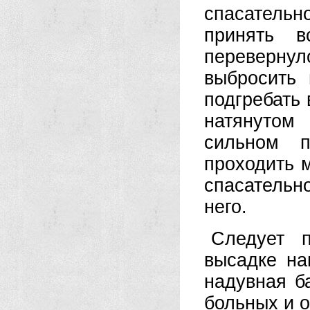
спасательн
принять 
перевернул
выбросить
подгребать 
натянутом
сильном п
проходить 
спасательн
него.
Следует 
высадке на
надувная б
больных и 