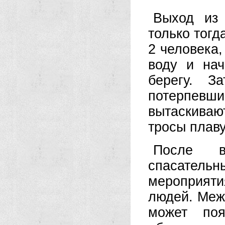
Выход из 
только тогд
2 человека,
воду и нач
берегу. З
потерпевш
вытаскиваю
тросы плаву
После в
спасательн
мероприят
людей. Меж
может поя