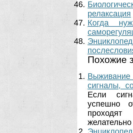
Биологиче
релаксация
Когда нуж
саморегуля
Энциклоп
послеслови
Похожие з
Выживание
сигналы, с
Если сиг
успешно о
проходят
желательно 
Энциклопе