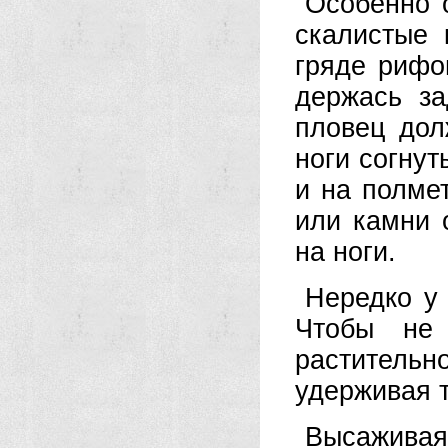
Особенно 
скалистые 
гряде рифо
держась за
пловец дол
ноги согнут
и на полме
или камни 
на ноги.
Нередко у 
Чтобы не 
растительн
удерживая 
Высаживая