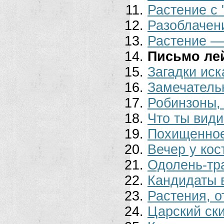
Растение с
Разоблачен
Растение —
Письмо ле
Загадки иск
Замечатель
Робинзоны,
Что ты види
Похищенное
Вечер у кос
Одолень-тр
Кандидаты в
Растения, 
Царский ск