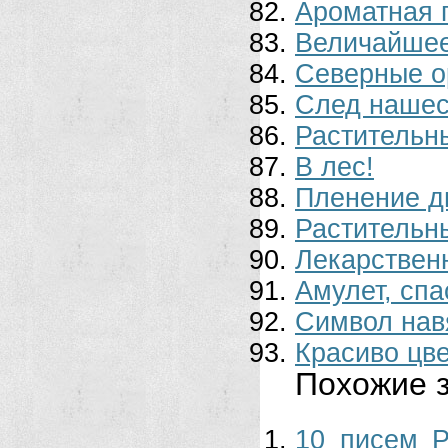
Ароматная 
Величайшее
Северные о
След нашес
Растительн
В лес!
Пленение д
Растительн
Лекарствен
Амулет, сп
Символ нав
Красиво цв
Похожие з
10 писем Р