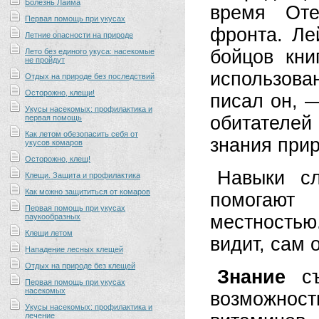
Болезнь Лайма
время Оте
Первая помощь при укусах
фронта. Ле
Летние опасности на природе
бойцов кни
Лето без единого укуса: насекомые
не пройдут
использован
Отдых на природе без последствий
Осторожно, клещи!
писал он, 
Укусы насекомых: профилактика и
обитателей 
первая помощь
Как летом обезопасить себя от
знания при
укусов комаров
Осторожно, клещ!
Навыки с
Клещи. Защита и профилактика
Как можно защититься от комаров
помогают 
Первая помощь при укусах
местность
паукообразных
Клещи летом
видит, сам
Нападение лесных клещей
Отдых на природе без клещей
Знание
съ
Первая помощь при укусах
насекомых
возможност
Укусы насекомых: профилактика и
лечение