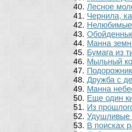
Лесное мол
Чернила, к
Нелюбимые 
Обойденные
Манна земн
Бумага из т
Мыльный ко
Подорожник
Дружба с д
Манна небе
Еще один ки
Из прошлог
Удушливые 
В поисках р