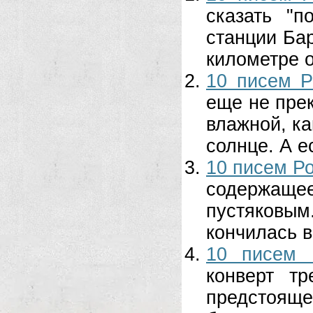
сказать "
станции Бар
километре о
10 писем Р
еще не пре
влажной, ка
солнце. А е
10 писем Ро
содержаще
пустяковым.
кончилась в
10 писем 
конверт т
предстояще