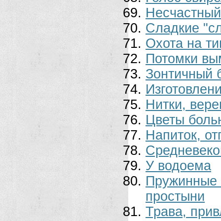
Несчастный
Сладкие "с
Охота на ти
Потомки вы
Зонтичный 
Изготовлени
Нитки, вере
Цветы боль
Напиток, о
Средневеко
У водоема
Пружинные
простыни
Трава, при