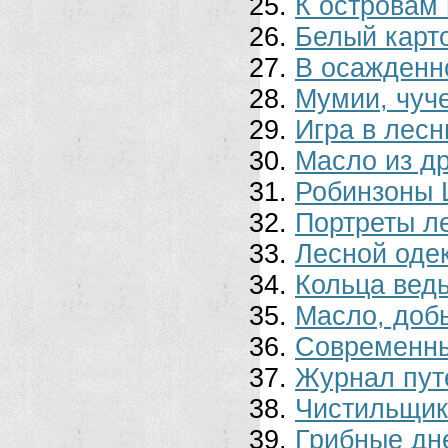
К островам
Белый карт
В осажденн
Мумии, чуче
Игра в лесн
Масло из д
Робинзоны 
Портреты л
Лесной оде
Кольца вед
Масло, доб
Современны
Журнал пут
Чистильщик
Грибные дне