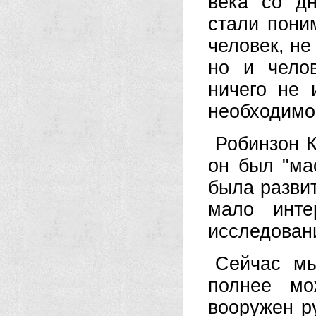
века со д
стали пони
человек, не
но и челов
ничего не 
необходимо
Робинзон К
он был "ма
была разви
мало инте
исследован
Сейчас мы
полнее мо
вооружен р