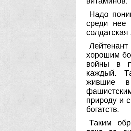
витаминов.
Надо пони
среди нее 
солдатская
Лейтенант
хорошим бой
войны в п
каждый. Т
жившие в
фашистски
природу и 
богатств.
Таким обр