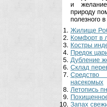
и желание
природу пом
полезного в
Жилище Ро
Комфорт в 
Костры инд
Предок цар
Дубление ж
Склад пере
Средство 
насекомых
Летопись п
Похищенное
Запах свеж