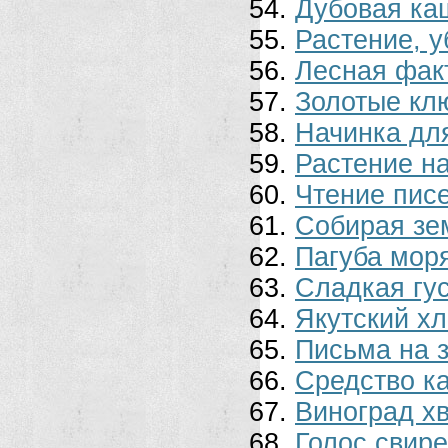
Дубовая ка
Растение, 
Лесная фак
Золотые кл
Начинка для
Растение на
Чтение пис
Собирая з
Пагуба мор
Сладкая гу
Якутский х
Письма на 
Средство к
Виноград х
Голос свир