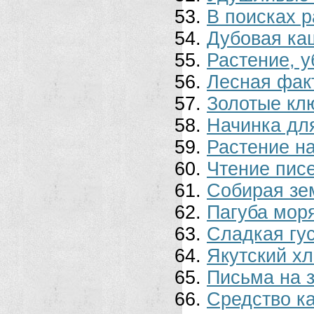
В поисках р
Дубовая ка
Растение, 
Лесная фак
Золотые кл
Начинка для
Растение на
Чтение пис
Собирая з
Пагуба мор
Сладкая гу
Якутский х
Письма на 
Средство к