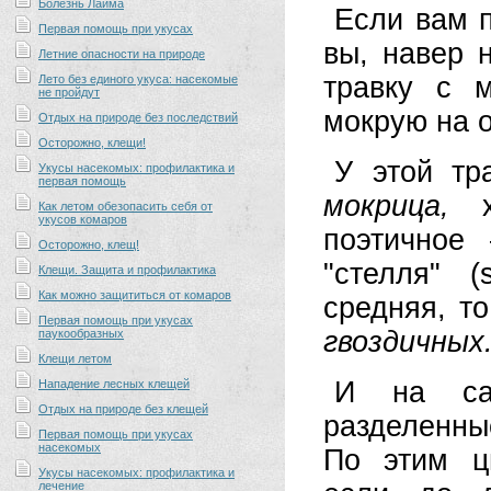
Болезнь Лайма
Если вам п
Первая помощь при укусах
вы, навер 
Летние опасности на природе
травку с 
Лето без единого укуса: насекомые
не пройдут
мокрую на 
Отдых на природе без последствий
Осторожно, клещи!
У этой т
Укусы насекомых: профилактика и
первая помощь
мокрица,
Как летом обезопасить себя от
укусов комаров
поэтично
Осторожно, клещ!
"стелля" (
Клещи. Защита и профилактика
Как можно защититься от комаров
средняя, то
Первая помощь при укусах
гвоздичных
паукообразных
Клещи летом
И на са
Нападение лесных клещей
Отдых на природе без клещей
разделенны
Первая помощь при укусах
насекомых
По этим ц
Укусы насекомых: профилактика и
лечение