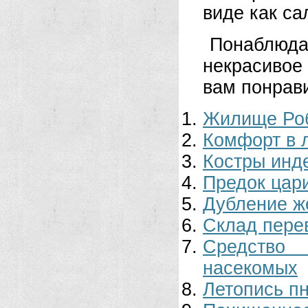
виде как са
Понаблюда
некрасивое
вам понрав
Жилище Ро
Комфорт в 
Костры инд
Предок цар
Дубление ж
Склад пере
Средство 
насекомых
Летопись п