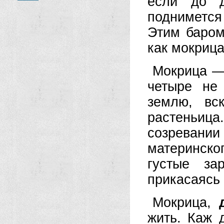
если до д
поднимется
Этим баром
как мокрица
Мокрица — 
четыре не
землю, вс
растеньица
созревании
материнск
густые за
прикасаясь 
Мокрица,
жить. Каж 