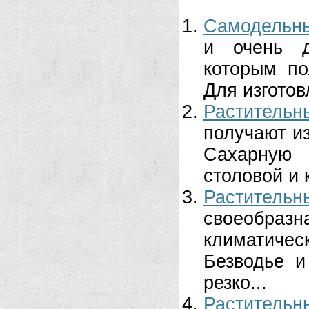
Самодельны
и очень д
которым по
Для изготов
Раститель
получают из
Сахарную 
столовой и 
Растительн
своеобра
климатиче
Безводье и
резко...
Растительн