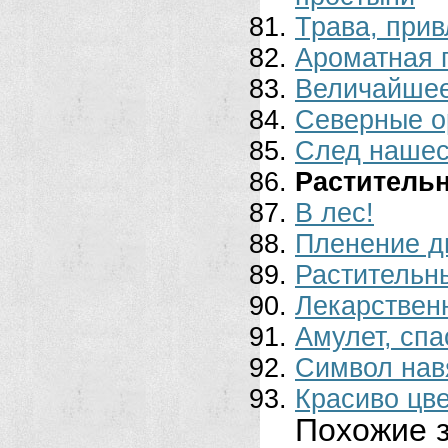
Трава, при
Ароматная 
Величайшее
Северные о
След нашес
Растительн
В лес!
Пленение д
Растительн
Лекарствен
Амулет, сп
Символ нав
Красиво цв
Похожие з