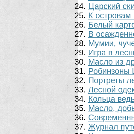
Царский ск
К островам
Белый карт
В осажденн
Мумии, чуче
Игра в лесн
Масло из д
Робинзоны 
Портреты л
Лесной оде
Кольца вед
Масло, доб
Современны
Журнал пут