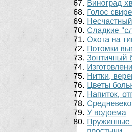
Виноград х
Голос свир
Несчастный
Сладкие "с
Охота на ти
Потомки вы
Зонтичный 
Изготовлени
Нитки, вере
Цветы боль
Напиток, о
Средневеко
У водоема
Пружинные
простыни