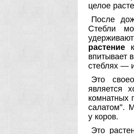
целое расте
После д
Стебли мо
удерживают
растение
к
впитывает в
стеблях — и
Это своео
является 
комнатных п
салатом". 
у коров.
Это расте