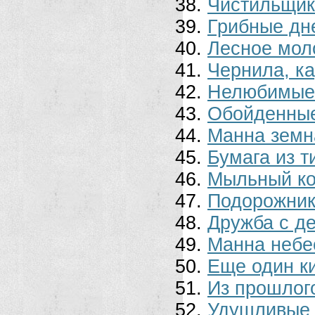
Чистильщик
Грибные дне
Лесное мол
Чернила, к
Нелюбимые 
Обойденные
Манна земн
Бумага из т
Мыльный ко
Подорожник
Дружба с д
Манна небе
Еще один ки
Из прошлог
Удушливые 